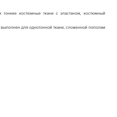
андартный
и тонкие костюмные ткани с эластаном, костюмный
 выполнен для однотонной ткани, сложенной пополам
полями для обрезки
стов
офессиональные фото
тового образца