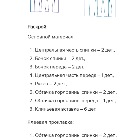
Опытным мастерам
, которые хорошо знают 
моделировать внутренние детали (обтачки, п
изделие по длине
.
Раскрой:
Желающим сэкономить
, кто ценит очень ни
лет и собирать лекала по крестикам-меткам 
Основной материал:
Не рекомендуется:
Центральная часть спинки – 2 дет.,
Бочок спинки – 2 дет.,
Новичкам в шитье
, которым необходимы пош
Бочок переда – 2 дет.,
готовые детали обработки.
Центральная часть переда – 1 дет.,
Тем, кому важен визуал
, так как у этих мод
посадку придется оценивать по базовой конс
Рукав – 2 дет.,
Обтачка горловины спинки – 2 дет.,
Обтачка горловины переда – 1 дет.,
Клиньевая вставка – 6 дет.
Клеевая прокладка:
Обтачка горловины спинки – 2 дет.,