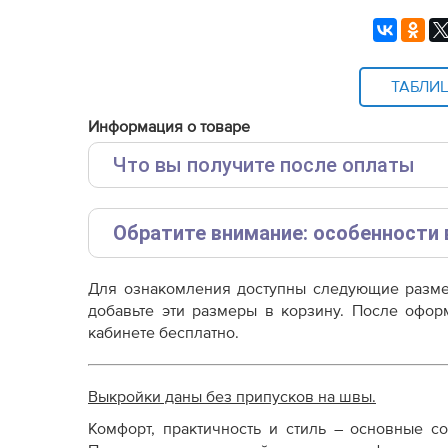
ТАБЛИ
Информация о товаре
Что вы получите после оплаты
Основные файлы:
Обратите внимание: особенности 
Выкройка PDF для печати на принтере A4 ил
от выбора формата
Эта выкройка представлена в упрощенном форм
Дополнительные файлы:
Для ознакомления доступны следующие раз
пожалуйста, ознакомьтесь с ключевыми отличия
добавьте эти размеры в корзину. После офор
Справочник - виды швов
кабинете бесплатно.
Терминология машинных работ
Параметр /
Линейка «Эконом»
Ли
Терминология ВТО
Характеристика
Дополнение к технологии пошива
Выкройки даны без припусков на швы.
Как распечатывать выкройки
Очень низкая
Как скорректировать готовую выкройку по р
Ст
Комфорт, практичность и стиль – основные с
Стоимость
(значительно дешевле
ры