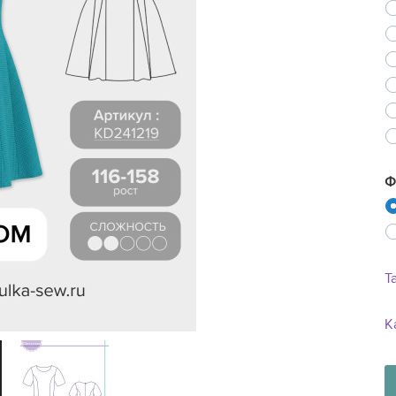
Ne
Ф
Т
К