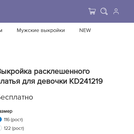
м
Мужские выкройки
NEW
Выкройка расклешенного
латья для девочки KD241219
Бесплатно
азмер
116 (рост)
122 (рост)