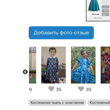
Добавить фото-отзыв
Previous
6
49
35
39
Костюмная ткань с эластаном
Костюмный