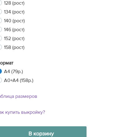
128 (рост)
134 (рост)
140 (рост)
xt
146 (рост)
152 (рост)
158 (рост)
ормат
A4 (79р.)
A0+A4 (158р.)
аблица размеров
ак купить выкройку?
В корзину