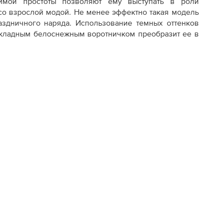
имой простоты позволяют ему выступать в роли
 со взрослой модой. Не менее эффектно такая модель
раздничного наряда. Использование темных оттенков
накладным белоснежным воротничком преобразит ее в
едусмотрены и нанесены
лный выбор размеров и
стовок
ксимальная детализация