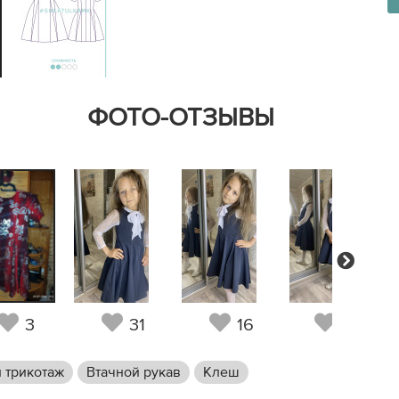
ФОТО-ОТЗЫВЫ
Next
3
31
16
22
 трикотаж
Втачной рукав
Клеш