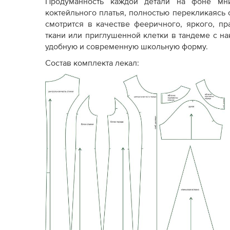
Продуманность каждой детали на фоне мн
стандарта)
коктейльного платья, полностью перекликаясь
смотрится в качестве фееричного, яркого, п
Отсутствуют
ткани или приглушенной клетки в тандеме с 
Припуски на швы
(закладываются
Пр
удобную и современную школьную форму.
самостоятельно)
Состав комплекта лекал:
Сокращенный
ряд
По
Размерный ряд
размеров и/или ростовок
ро
Только конструктивная
основа
. Может не быть
Комплектация
надсечек, внутренних
Ма
лекал
разметок и деталей
обработки (обтачек,
подкладки).