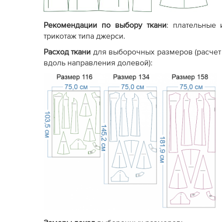
Экономичный
. Меньше
листов при печати, так как
Расход бумаги
мелкие детали
Ст
Рекомендации по выбору ткани
: плательные 
вычленяются из основных
трикотаж типа джерси.
лекал самостоятельно.
Расход ткани
для выборочных размеров (расчет
вдоль направления долевой):
Без полей для обрезки
(стыкуется по меткам-
крестикам).
Настройки
Сборка PDF-
С 
печати полностью
файла
ли
аналогичны стандарту.
См.
видео, как печатать
выкройку
Отсутствуют или есть
Пр
Фото изделия
только одно фото
го