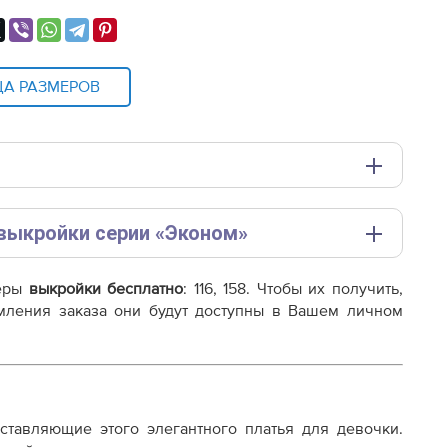
ЦА РАЗМЕРОВ
выкройки серии «Эконом»
и плоттере A0 с шириной печати 810мм в зависимости
ате. Чтобы покупка оправдала ваши ожидания,
меры
выкройки бесплатно
: 116, 158. Чтобы их получить,
ми от наших стандартных лекал:
мления заказа они будут доступны в Вашем личном
нейка «Стандарт»
осту
андартная (на уровне
оставляющие этого элегантного платья для девочки.
нка)