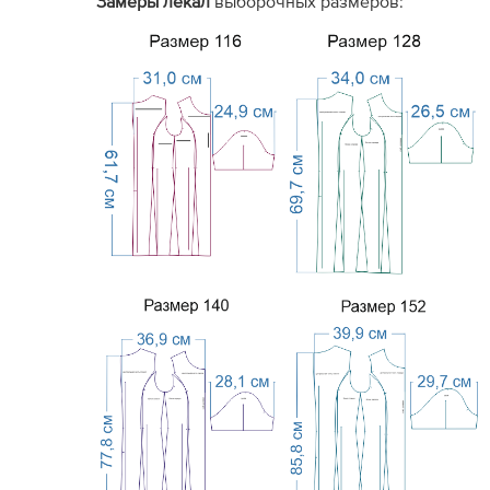
Замеры лекал
выборочных размеров:
Краткая
(текст или видео
По
Инструкция по
от подписчиков). Иногда
ил
пошиву
отсутствует.
ил
Базовые
. Прибавки
определяются
Технические
По
самостоятельно по
данные
пр
выборочным графическим
схемам.
Большое количество
Опыт других
Ст
отзывов
, накопленных за
покупателей
от
годы работы проекта.
Кому подойдет, а кому не
рекомендуется серия 
Рекомендуется: