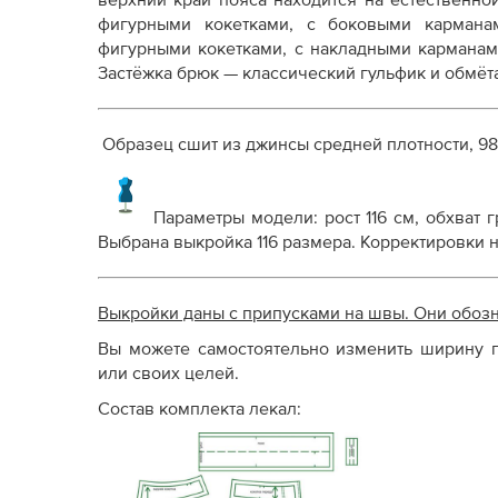
верхний край пояса находится на естественн
Как распечатывать выкройки
фигурными кокетками, с боковыми карман
Как скорректировать готовую выкройку по р
фигурными кокетками, с накладными карманам
Застёжка брюк — классический гульфик и обмёта
Образец сшит из джинсы средней плотности, 98
Параметры модели: рост 116 см, обхват гр
Выбрана выкройка 116 размера. Корректировки 
Выкройки даны с припусками на швы. Они обоз
Вы можете самостоятельно изменить ширину п
или своих целей.
Состав комплекта лекал: