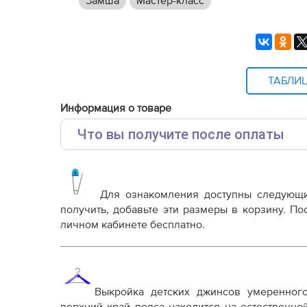
Замша
Мастер-класс
ТАБЛИ
Информация о товаре
Что вы получите после оплаты
Основные файлы:
Выкройка PDF для печати на принтере A4 ил
от выбора формата
Для ознакомления доступны следующ
Инструкция-джинсы-Ханна429.pdf
получить, добавьте эти размеры в корзину. П
личном кабинете бесплатно.
Дополнительные файлы:
Справочник - виды швов
Терминология машинных работ
Терминология ВТО
Выкройка детских джинсов умеренног
Дополнение к технологии пошива