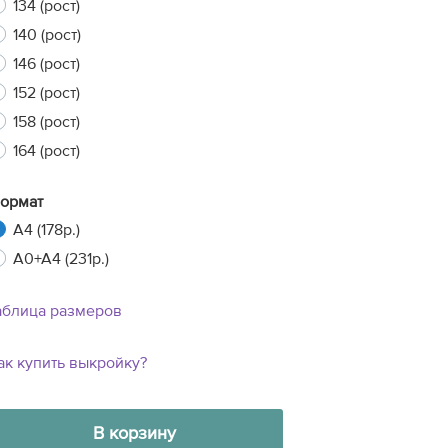
134 (рост)
140 (рост)
146 (рост)
xt
152 (рост)
158 (рост)
164 (рост)
ормат
A4 (178р.)
A0+A4 (231р.)
аблица размеров
ак купить выкройку?
В корзину