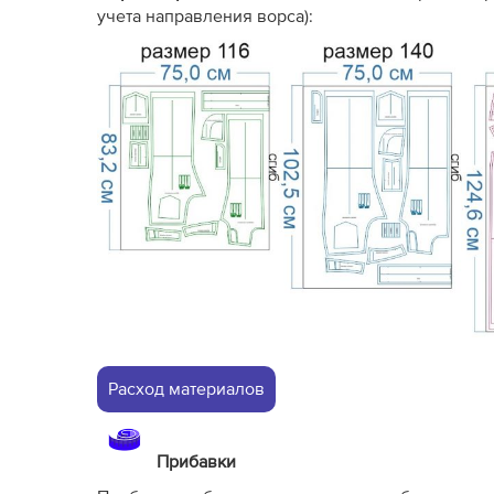
учета направления ворса):
Расход материалов
Прибавки