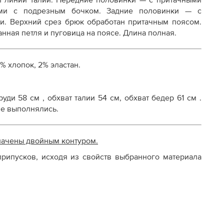
ой линии талии. Передние половинки — с притачными
ами с подрезным бочком. Задние половинки — с
осту
и. Верхний срез брюк обработан притачным поясом.
нная петля и пуговица на поясе. Длина полная.
% хлопок, 2% эластан.
уди 58 см , обхват талии 54 см, обхват бедер 61 см .
не выполнялись.
начены двойным контуром.
рипусков, исходя из свойств выбранного материала