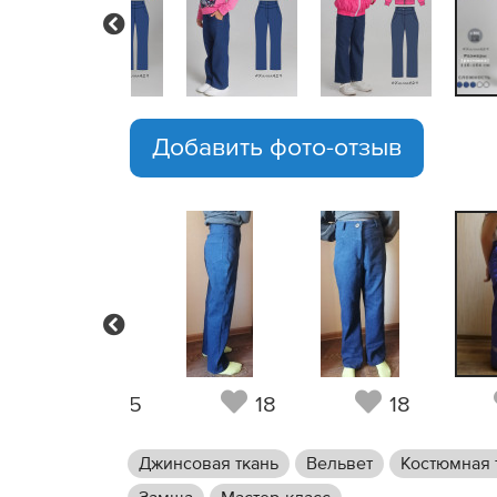
Previous
Добавить фото-отзыв
Previous
9
15
18
18
Джинсовая ткань
Вельвет
Костюмная 