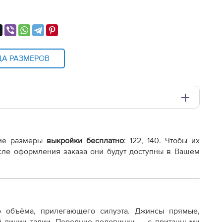
ЦА РАЗМЕРОВ
и плоттере A0 с шириной печати 810мм в зависимости
ие размеры
выкройки бесплатно
:
122, 140
. Чтобы их
осле оформления заказа они будут доступны в Вашем
о объёма, прилегающего силуэта. Джинсы прямые,