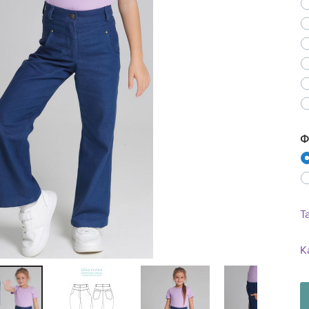
Ne
Ф
Т
К