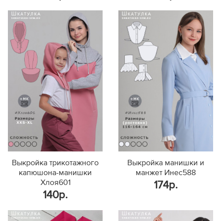
Выкройка трикотажного
Выкройка манишки и
капюшона-манишки
манжет Инес588
Хлоя601
174р.
140р.