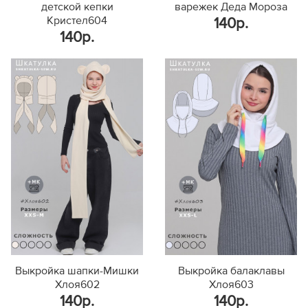
детской кепки
варежек Деда Мороза
Кристел604
140р.
140р.
Выкройка шапки-Мишки
Выкройка балаклавы
Хлоя602
Хлоя603
140р.
140р.