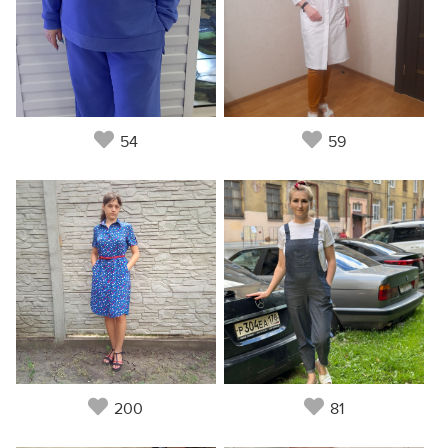
54
59
200
81