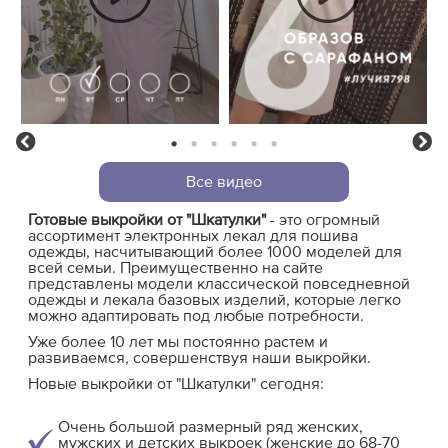
1
2
3
4
5
6
Previous
Ne
Все видео
Готовые выкройки от "Шкатулки"
- это огромный
ассортимент электронных лекал для пошива
одежды, насчитывающий более 1000 моделей для
всей семьи. Преимущественно на сайте
представлены модели классической повседневной
одежды и лекала базовых изделий, которые легко
можно адаптировать под любые потребности.
Уже более 10 лет мы постоянно растем и
развиваемся, совершенствуя наши выкройки.
Новые выкройки от "Шкатулки" сегодня:
Очень большой размерный ряд женских,
мужских и детских выкроек (женские до 68-70