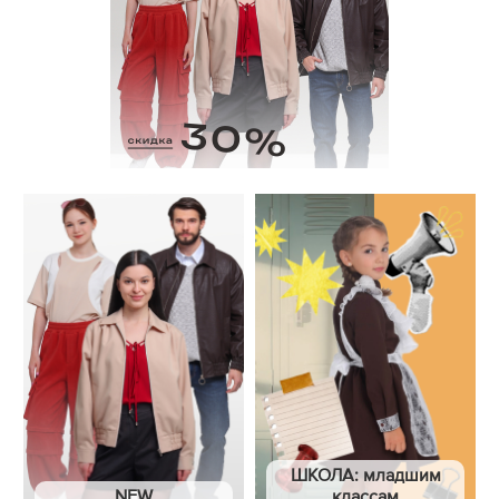
ШКОЛА: младшим
NEW
классам