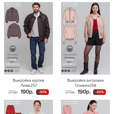
Выкройка куртки
Выкройка ветровки
Лиам257
Оливия258
190р.
190р.
272р.
272р.
-30%
-30%