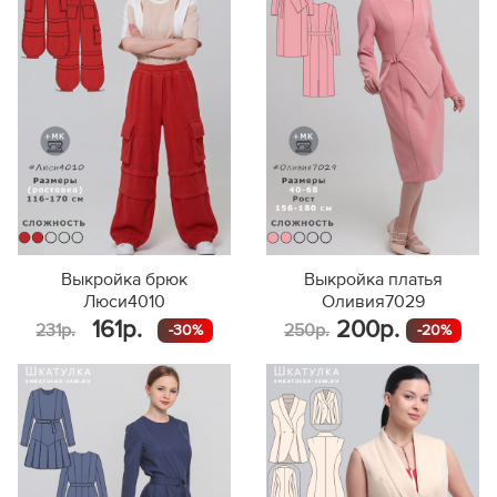
Выкройка брюк
Выкройка платья
Люси4010
Оливия7029
161р.
200р.
231р.
250р.
-30%
-20%