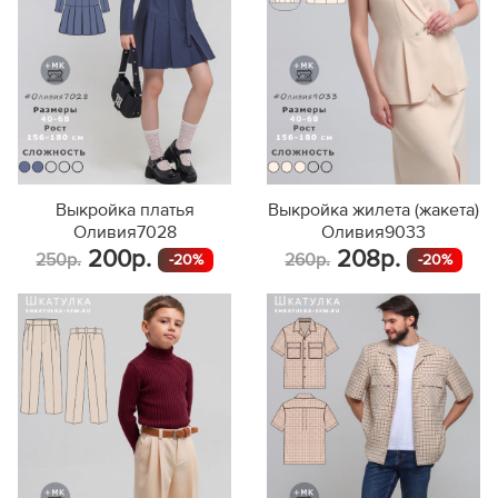
Выкройка платья
Выкройка жилета (жакета)
Оливия7028
Оливия9033
200р.
208р.
250р.
260р.
-20%
-20%