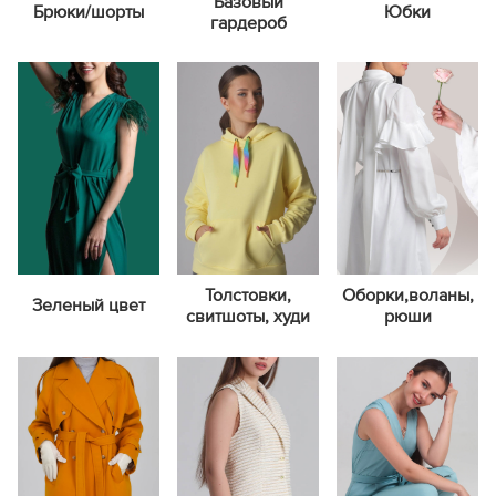
Базовый
Брюки/шорты
Юбки
гардероб
Толстовки,
Оборки,воланы,
Зеленый цвет
свитшоты, худи
рюши