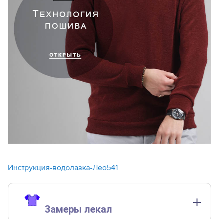
Инструкция-водолазка-Лео541
Замеры лекал