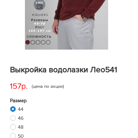
Выкройка водолазки Лео541
157р.
(цена по акции)
Размер
44
46
48
50