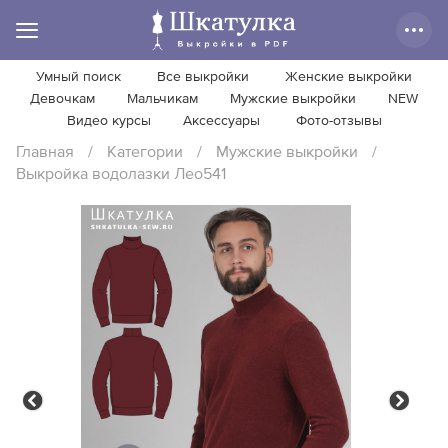
Умный поиск
Все выкройки
Женские выкройки
Девочкам
Мальчикам
Мужские выкройки
NEW
Видео курсы
Аксессуары
Фото-отзывы
Главная
/
Категории
/
Мужские выкройки
/
Выкройка водолазки Лео541
Previous
Next
Previous