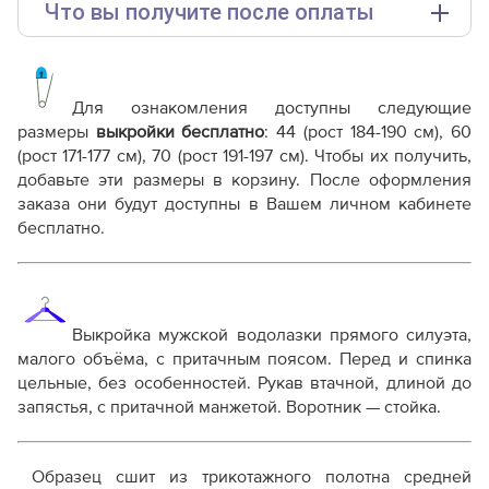
Что вы получите после оплаты
Основные файлы:
Выкройка PDF для печати на принтере A4 или
плоттере A0 с шириной печати 810мм в зависимости
Для ознакомления доступны следующие
от выбора формата
размеры
выкройки бесплатно
: 44 (рост 184-190 см), 60
Инструкция-водолазка-Лео541.pdf
(рост 171-177 см), 70 (рост 191-197 см). Чтобы их получить,
добавьте эти размеры в корзину. После оформления
Дополнительные файлы:
заказа они будут доступны в Вашем личном кабинете
Справочник - виды швов
бесплатно.
Терминология машинных работ
Терминология ВТО
Дополнение к технологии пошива
Как распечатывать выкройки
Как скорректировать готовую выкройку по росту
Выкройка мужской водолазки прямого силуэта,
малого объёма, с притачным поясом. Перед и спинка
цельные, без особенностей. Рукав втачной, длиной до
запястья, с притачной манжетой. Воротник — стойка.
Образец сшит из трикотажного полотна средней