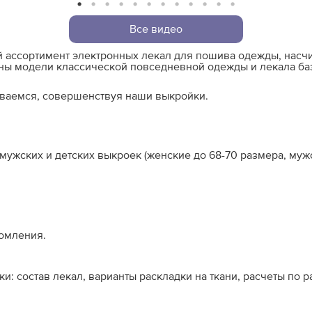
1
2
3
4
5
6
7
8
9
10
11
12
Все видео
й ассортимент электронных лекал для пошива одежды, нас
ны модели классической повседневной одежды и лекала ба
иваемся, совершенствуя наши выкройки.
ужских и детских выкроек (женские до 68-70 размера, мужс
омления.
: состав лекал, варианты раскладки на ткани, расчеты по 