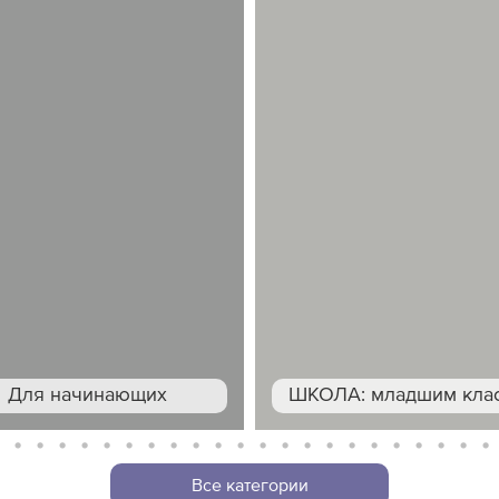
Для начинающих
ШКОЛА: младшим кла
7
8
9
10
11
12
13
14
15
16
17
18
19
20
21
22
23
24
25
26
27
28
2
Все категории