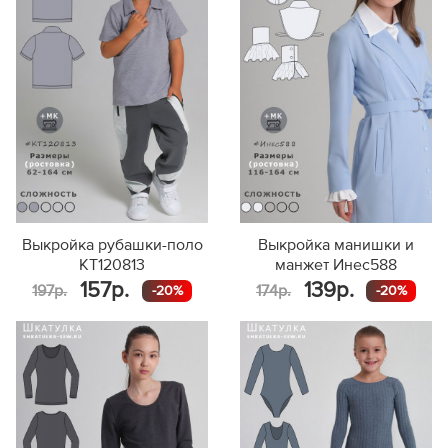
Выкройка рубашки-поло
Выкройка манишки и
KT120813
манжет Инес588
157р.
139р.
197р.
174р.
-20%
-20%