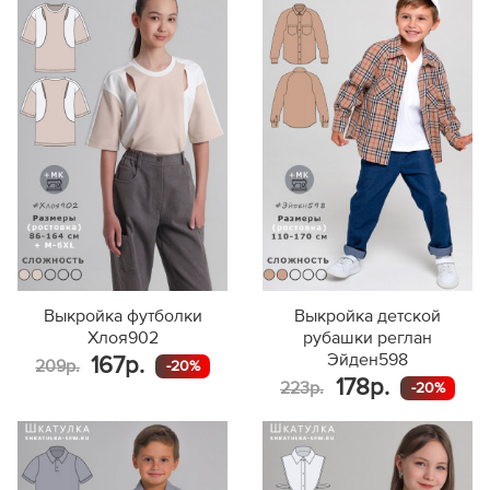
Выкройка футболки
Выкройка детской
Хлоя902
рубашки реглан
Эйден598
167р.
209р.
-20%
178р.
223р.
-20%