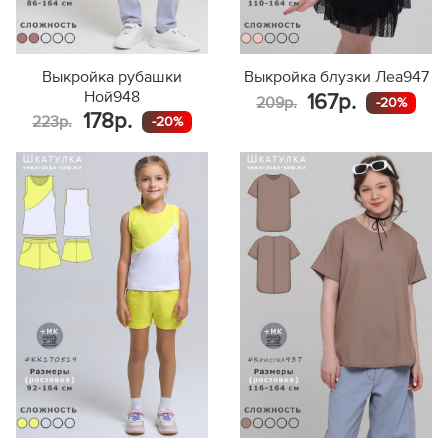
Выкройка рубашки
Выкройка блузки Леа947
Ной948
167р.
209р.
-20%
178р.
223р.
-20%