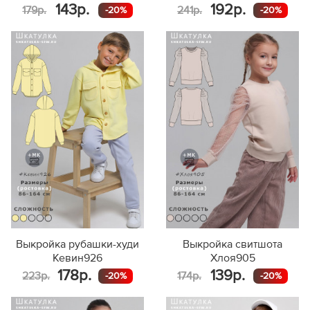
143р.
192р.
179р.
241р.
-20%
-20%
Выкройка рубашки-худи
Выкройка свитшота
Кевин926
Хлоя905
178р.
139р.
223р.
174р.
-20%
-20%