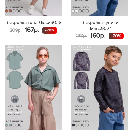
Выкройка топа Люси9028
Выкройка туники
Нильс9024
167р.
209р.
-20%
160р.
201р.
-20%