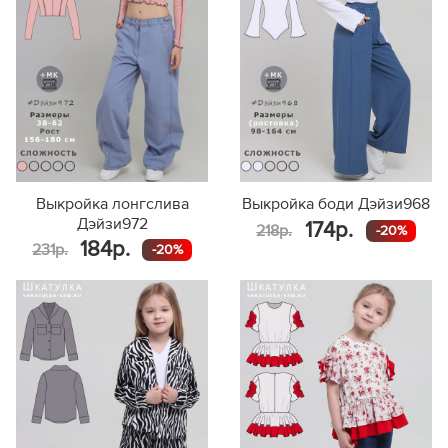
Выкройка лонгслива
Выкройка боди Дэйзи968
Дэйзи972
174р.
218р.
-20%
184р.
231р.
-20%