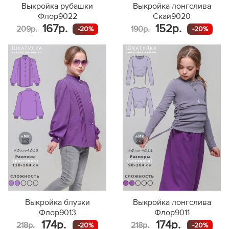
Выкройка рубашки
Выкройка лонгслива
Флор9022
Скай9020
167р.
152р.
209р.
190р.
-20%
-20%
Выкройка блузки
Выкройка лонгслива
Флор9013
Флор9011
174р.
174р.
218р.
218р.
-20%
-20%