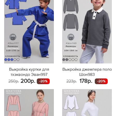
Выкройка куртки для
Выкройка джемпера поло
тхэквондо Эван997
Шон983
200р.
178р.
250р.
223р.
-20%
-20%