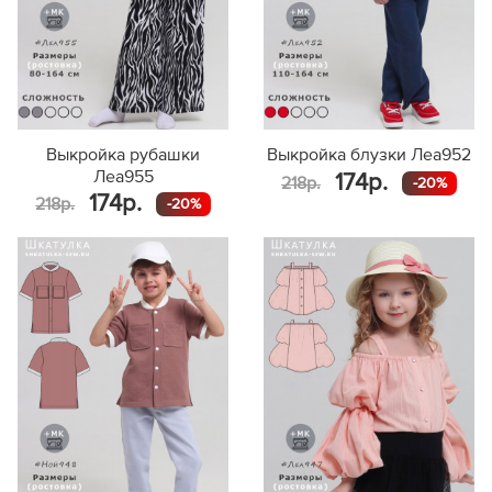
Выкройка рубашки
Выкройка блузки Леа952
Леа955
174р.
218р.
-20%
174р.
218р.
-20%