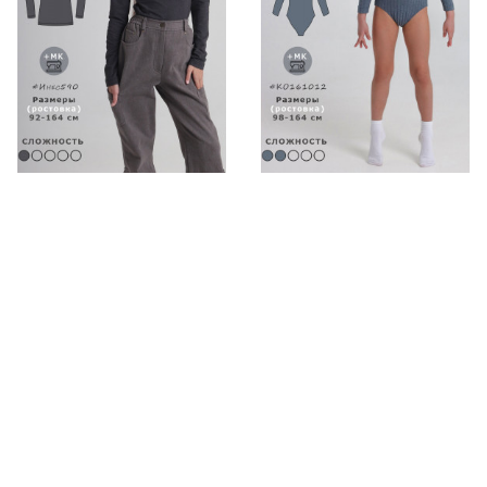
Выкройка детского
Выкройка
лонгслива Инес590
гимнастического
купальника для девочки
139р.
174р.
-20%
KO161012
174р.
218р.
-20%