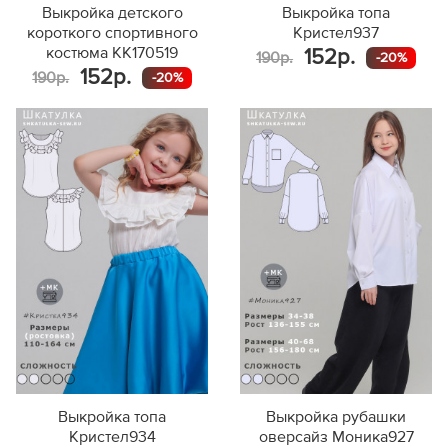
Выкройка детского
Выкройка топа
короткого спортивного
Кристел937
костюма KK170519
152р.
190р.
-20%
152р.
190р.
-20%
Выкройка топа
Выкройка рубашки
Кристел934
оверсайз Моника927