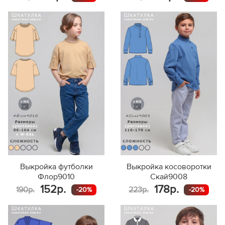
Выкройка футболки
Выкройка косоворотки
Флор9010
Скай9008
152р.
178р.
190р.
223р.
-20%
-20%