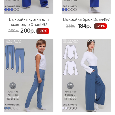
Выкройка куртки для
Выкройка брюк Эван497
тхэквондо Эван997
184р.
231р.
-20%
200р.
250р.
-20%