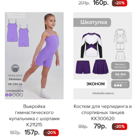
160р.
201р.
-20%
Выкройка
Костюм для черлидинга и
гимнастического
спортивных танцев
купальника с шортами
KK300620
K211215
79р.
99р.
-20%
157р.
197р.
-20%