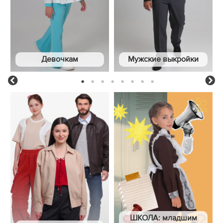
Девочкам
Мужские выкройки
1
2
3
4
5
6
7
8
Previous
Ne
ШКОЛА: младшим