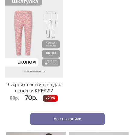
Выкройка леггинсов для
девочки KP191212
70р.
88р.
-20%
Все выкройки