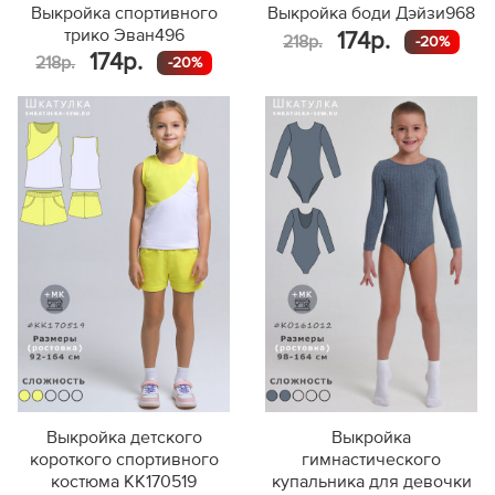
Выкройка спортивного
Выкройка боди Дэйзи968
трико Эван496
174р.
218р.
-20%
174р.
218р.
-20%
Выкройка детского
Выкройка
короткого спортивного
гимнастического
костюма KK170519
купальника для девочки