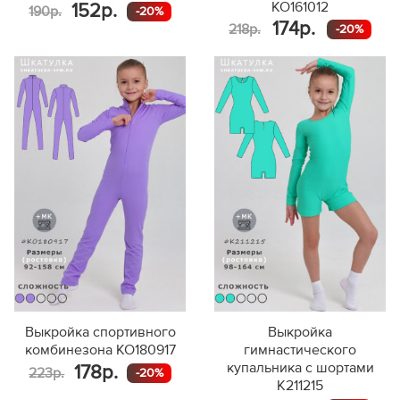
KO161012
152р.
190р.
-20%
174р.
218р.
-20%
Выкройка спортивного
Выкройка
комбинезона KO180917
гимнастического
купальника с шортами
178р.
223р.
-20%
K211215