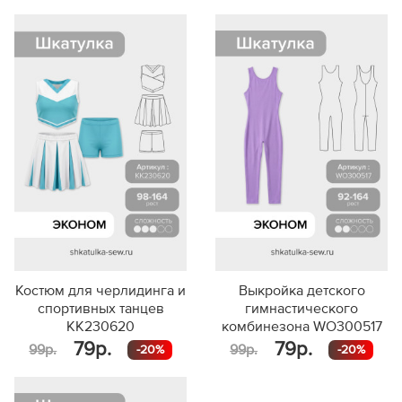
Костюм для черлидинга и
Выкройка детского
спортивных танцев
гимнастического
KK230620
комбинезона WO300517
79р.
79р.
99р.
99р.
-20%
-20%