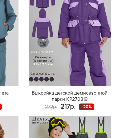
лета
Выкройка детской демисезонной
парки KP270819
217р.
272р.
-20%