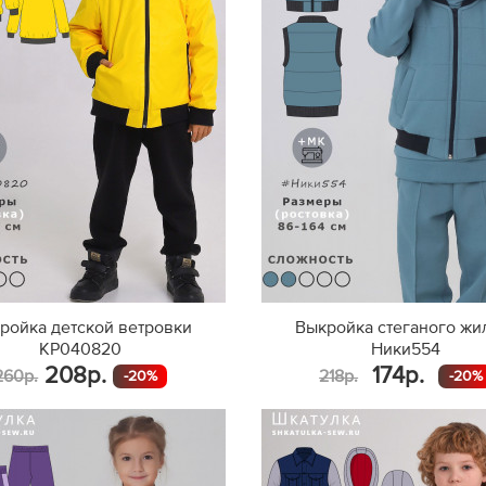
ройка детской ветровки
Выкройка стеганого жи
KP040820
Ники554
208р.
174р.
260р.
218р.
-20%
-20%