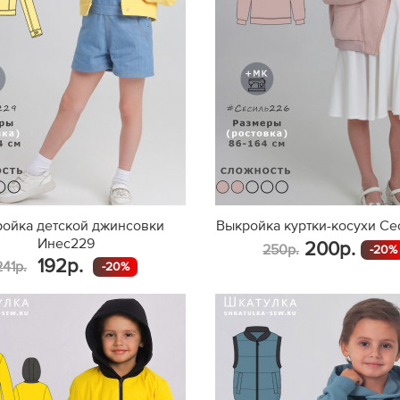
ойка детской джинсовки
Выкройка куртки-косухи С
Инес229
200р.
250р.
-20%
192р.
241р.
-20%