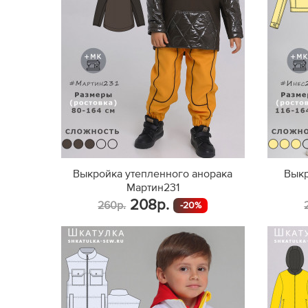
Выкройка утепленного анорака
Выкр
Мартин231
208р.
260р.
-20%