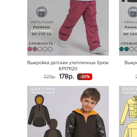
Выкройка детских утепленных брюк
Выкро
KP171120
178р.
223р.
-20%