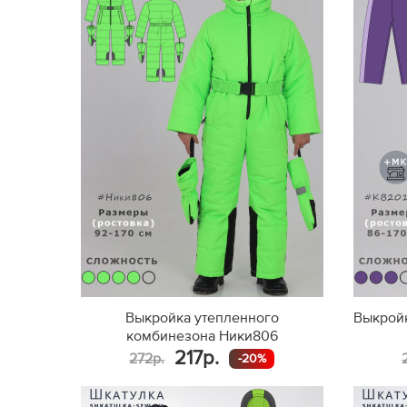
Выкройка утепленного
Выкройк
комбинезона Ники806
217р.
272р.
-20%