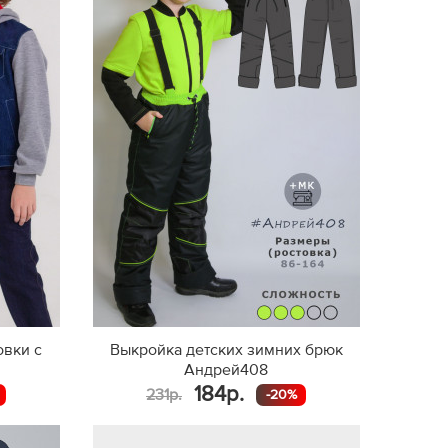
овки с
Выкройка детских зимних брюк
Андрей408
184р.
231р.
-20%