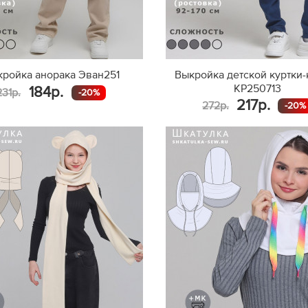
ройка анорака Эван251
Выкройка детской куртки-
KP250713
184р.
231р.
-20%
217р.
272р.
-20%