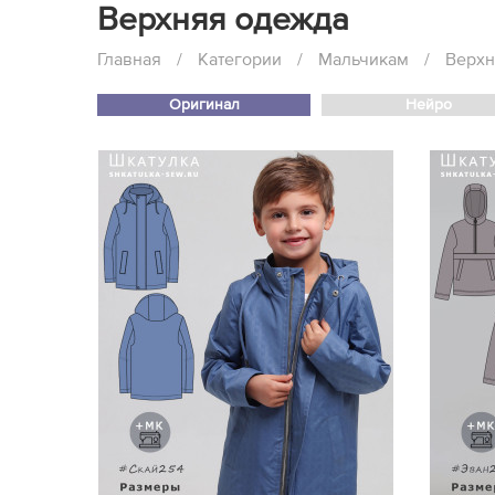
Верхняя одежда
Главная
/
Категории
/
Мальчикам
/
Верхн
Оригинал
Нейро