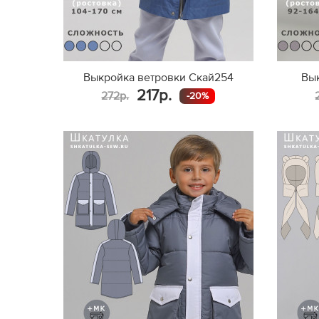
Выкройка ветровки Скай254
Вык
217р.
272р.
-20%