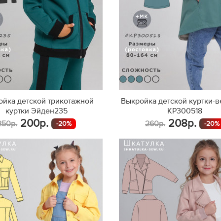
йка детской трикотажной
Выкройка детской куртки-в
куртки Эйден235
KP300518
200р.
208р.
250р.
260р.
-20%
-20%