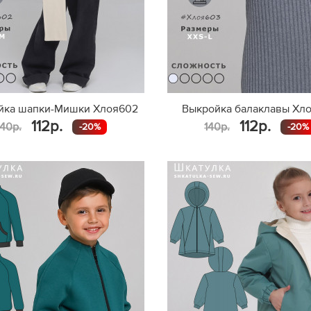
йка шапки-Мишки Хлоя602
Выкройка балаклавы Хл
112р.
112р.
140р.
140р.
-20%
-20%