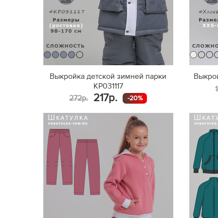
Выкройка детской зимней парки
Выкро
KP031117
217р.
272р.
-20%