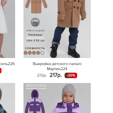
есиль226
Выкройка детского пальто
Мартин224
217р.
272р.
-20%