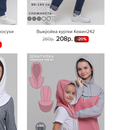
косухи
Выкройка куртки Кевин242
208р.
260р.
-20%