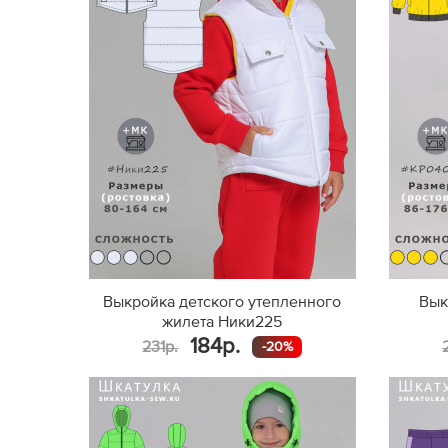
Выкройка детского утепленного
Вык
жилета Ники225
184р.
231р.
-20%