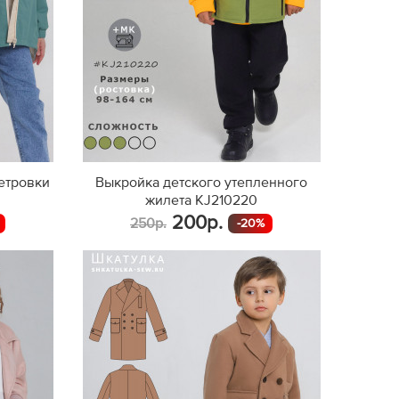
етровки
Выкройка детского утепленного
жилета KJ210220
200р.
250р.
-20%