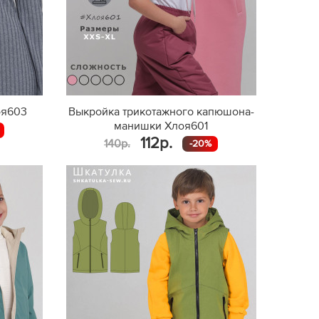
оя603
Выкройка трикотажного капюшона-
манишки Хлоя601
112р.
140р.
-20%