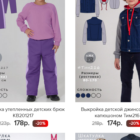
а утепленных детских брюк
Выкройка детской джинс
KB201217
капюшоном Тим216
178р.
174р.
223р.
218р.
-20%
-20%