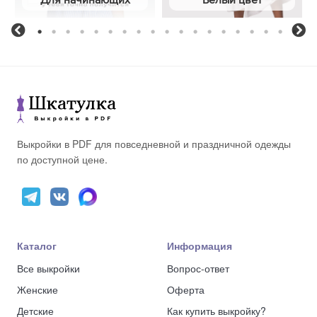
1
2
3
4
5
6
7
8
9
10
11
12
13
14
15
16
17
18
19
Previous
Ne
Выкройки в PDF для повседневной и праздничной одежды
по доступной цене.
Каталог
Информация
Все выкройки
Вопрос-ответ
Женские
Оферта
Детские
Как купить выкройку?