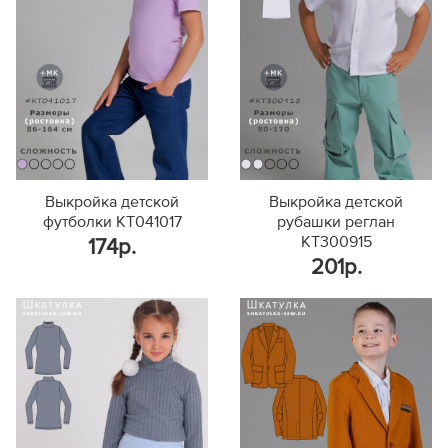
Выкройка детской
Выкройка детской
футболки KT041017
рубашки реглан
KT300915
174р.
201р.