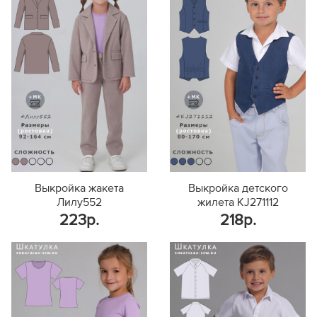
Выкройка жакета
Выкройка детского
Лилу552
жилета KJ271112
223р.
218р.