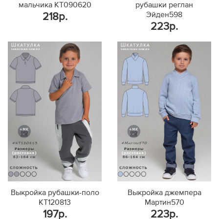
мальчика KT090620
рубашки реглан
Эйден598
218р.
223р.
Выкройка рубашки-поло
Выкройка джемпера
KT120813
Мартин570
197р.
223р.