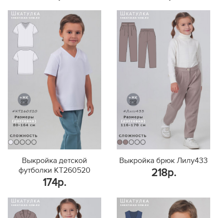
Выкройка детской
Выкройка брюк Лилу433
футболки KT260520
218р.
174р.