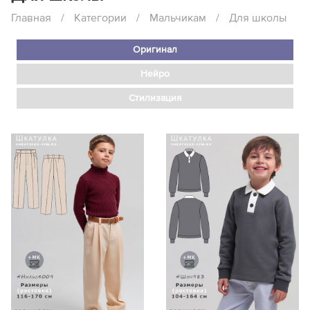
Главная
/
Категории
/
Мальчикам
/
Для школы
Оригинал
Нейро
Стилизация