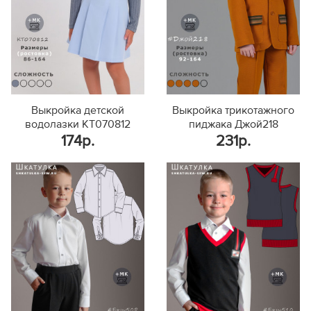
Выкройка детской
Выкройка трикотажного
водолазки KT070812
пиджака Джой218
174р.
231р.