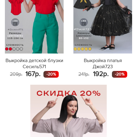
146
Выкройка детской блузки
Выкройка платья
Сесиль571
Джой723
167р.
192р.
209р.
241р.
-20%
-20%