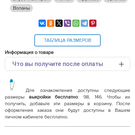
Воланы
ТАБЛИЦА РАЗМЕРОВ
Информация о товаре
Что вы получите после оплаты
Основные файлы:
Выкройка PDF для печати на принтере A4 или
плоттере A0 с шириной печати 810мм в зависимости
Для ознакомления доступны следующие
от выбора формата
размеры
выкройки бесплатно
:
98, 146
. Чтобы их
Инструкция-костюм-Восточная-Принцесса.pdf
получить, добавьте эти размеры в корзину. После
оформления заказа они будут доступны в Вашем
Дополнительные файлы:
личном кабинете бесплатно.
Справочник - виды швов
Терминология машинных работ
Терминология ВТО