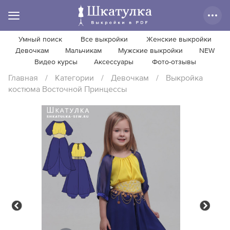
Умный поиск
Все выкройки
Женские выкройки
Девочкам
Мальчикам
Мужские выкройки
NEW
Видео курсы
Аксессуары
Фото-отзывы
Главная
/
Категории
/
Девочкам
/
Выкройка
костюма Восточной Принцессы
Previous
Next
Previous