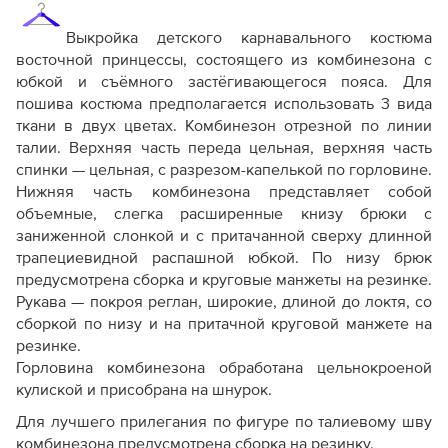
Дополнение к технологии пошива
Выкройка детского карнавального костюма
Как распечатывать выкройки
восточной принцессы, состоящего из комбинезона с
Как скорректировать готовую выкройку по росту
юбкой и съёмного застёгивающегося пояса. Для
пошива костюма предполагается использовать 3 вида
ткани в двух цветах. Комбинезон отрезной по линии
талии. Верхняя часть переда цельная, верхняя часть
спинки — цельная, с разрезом-капелькой по горловине.
Нижняя часть комбинезона представляет собой
объемные, слегка расширенные книзу брюки с
заниженной слонкой и с притачанной сверху длинной
трапециевидной распашной юбкой. По низу брюк
предусмотрена сборка и круговые манжеты на резинке.
Рукава — покроя реглан, широкие, длиной до локтя, со
сборкой по низу и на притачной круговой манжете на
резинке.
Горловина комбинезона обработана цельнокроеной
кулиской и присобрана на шнурок.
Для лучшего прилегания по фигуре по талиевому шву
комбинезона предусмотрена сборка на резинку.