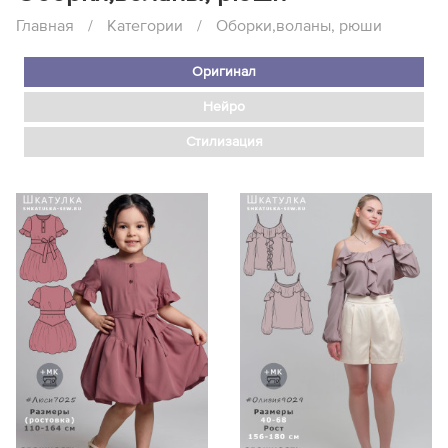
Главная
/
Категории
/
Оборки,воланы, рюши
Оригинал
Нейро
Стилизация