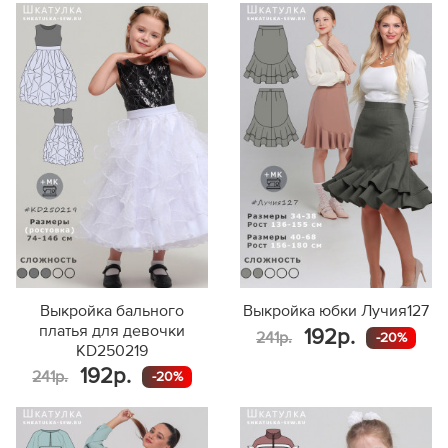
Выкройка бального
Выкройка юбки Лучия127
платья для девочки
192р.
241р.
-20%
KD250219
192р.
241р.
-20%