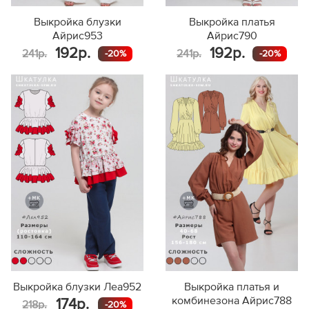
Выкройка блузки
Выкройка платья
Айрис953
Айрис790
192р.
192р.
241р.
241р.
-20%
-20%
Выкройка блузки Леа952
Выкройка платья и
комбинезона Айрис788
174р.
218р.
-20%