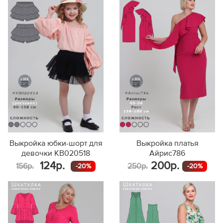
Выкройка юбки-шорт для
Выкройка платья
девочки KB020518
Айрис786
124р.
200р.
156р.
250р.
-20%
-20%