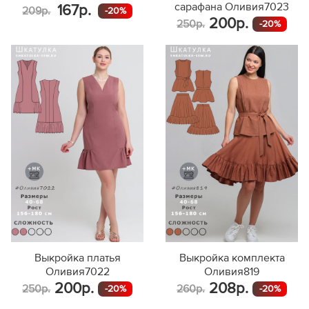
сарафана Оливия7023
167р.
209р.
-20%
200р.
250р.
-20%
Выкройка платья
Выкройка комплекта
Оливия7022
Оливия819
200р.
208р.
250р.
260р.
-20%
-20%