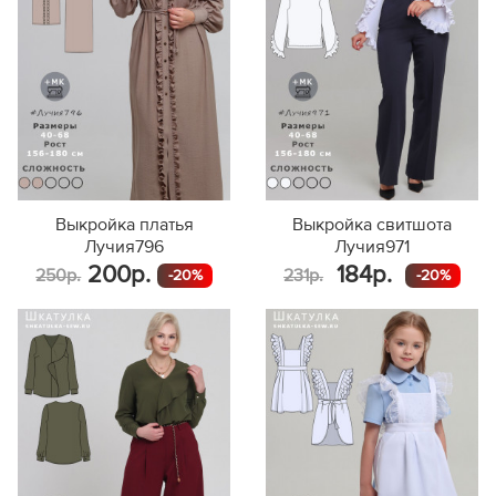
Выкройка платья
Выкройка свитшота
Лучия796
Лучия971
200р.
184р.
250р.
231р.
-20%
-20%