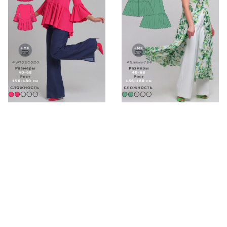
Выкройка женской
Выкройка сарафана-
туники с воланами
туники Вивьен784
WT201020
192р.
241р.
-20%
192р.
241р.
-20%