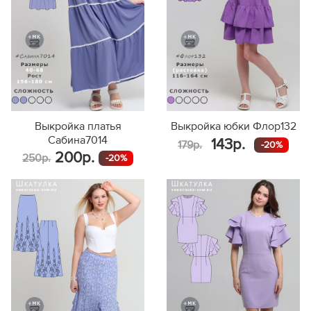
Выкройка платья
Выкройка юбки Флор132
Сабина7014
143р.
179р.
-20%
200р.
250р.
-20%