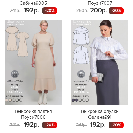
Сабина9005
Поузи7007
192р.
200р.
241р.
250р.
-20%
-20%
Выкройка платья
Выкройка блузки
Поузи7006
Селена991
192р.
192р.
241р.
241р.
-20%
-20%