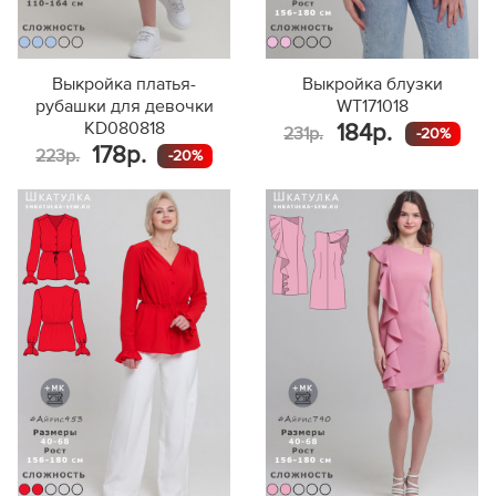
Выкройка платья-
Выкройка блузки
рубашки для девочки
WT171018
KD080818
184р.
231р.
-20%
178р.
223р.
-20%