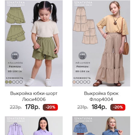
Выкройка юбки-шорт
Выкройка брюк
Люси4006
Флор4004
178р.
184р.
223р.
231р.
-20%
-20%