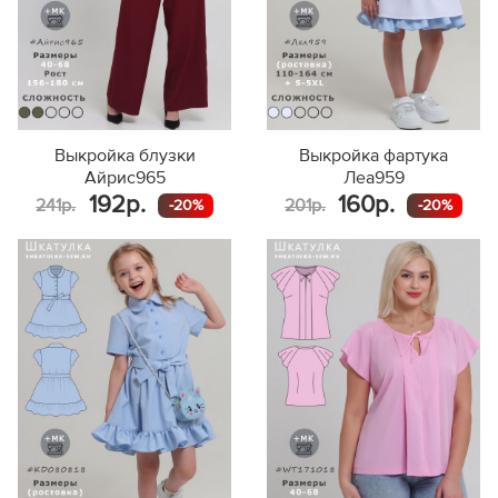
Выкройка блузки
Выкройка фартука
Айрис965
Леа959
192р.
160р.
241р.
201р.
-20%
-20%