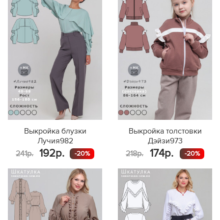
Выкройка блузки
Выкройка толстовки
Лучия982
Дэйзи973
192р.
174р.
241р.
218р.
-20%
-20%