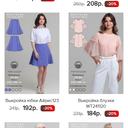
208р.
260р.
-20%
Выкройка юбки Айрис123
Выкройка блузки
WT241120
192р.
241р.
-20%
184р.
231р.
-20%