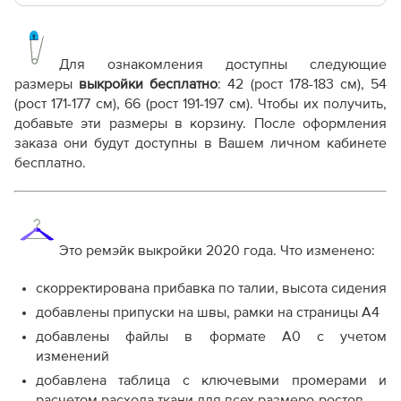
Основные файлы:
Выкройка PDF для печати на принтере A4 или
плоттере A0 с шириной печати 810мм в зависимости
Для ознакомления доступны следующие
от выбора формата
размеры
выкройки бесплатно
: 42 (рост 178-183 см), 54
(рост 171-177 см), 66 (рост 191-197 см). Чтобы их получить,
Дополнительные файлы:
добавьте эти размеры в корзину. После оформления
Справочник - виды швов
заказа они будут доступны в Вашем личном кабинете
Терминология машинных работ
бесплатно.
Терминология ВТО
Дополнение к технологии пошива
Как распечатывать выкройки
Как скорректировать готовую выкройку по росту
Это ремэйк выкройки 2020 года. Что изменено:
скорректирована прибавка по талии, высота сидения
добавлены припуски на швы, рамки на страницы А4
добавлены файлы в формате А0 с учетом
изменений
добавлена таблица с ключевыми промерами и
расчетом расхода ткани для всех размеро-ростов