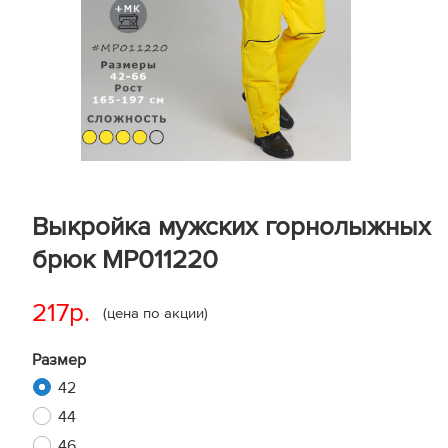
Выкройка мужских горнолыжных
брюк MP011220
217р.
(цена по акции)
Размер
42
44
46