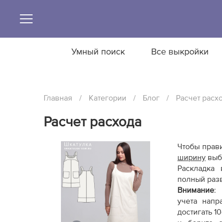
Умный поиск
Все выкройки
Главная
/
Категории
/
Блог
/
Расчет расх
Расчет расхода
Чтобы прави
ширину
выбр
Раскладка
полный разв
Внимание
:
р
учета напр
достигать 1