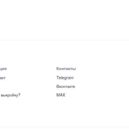
ция
Контакты
вет
Telegram
Вконтакте
ь выкройку?
MAX