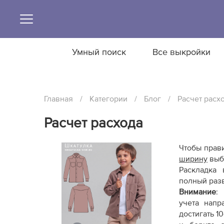
Умный поиск
Все выкройки
Главная
/
Категории
/
Блог
/
Расчет расх
Расчет расхода
Чтобы прави
ширину
выбр
Раскладка
полный разв
Внимание
:
р
учета напр
достигать 1