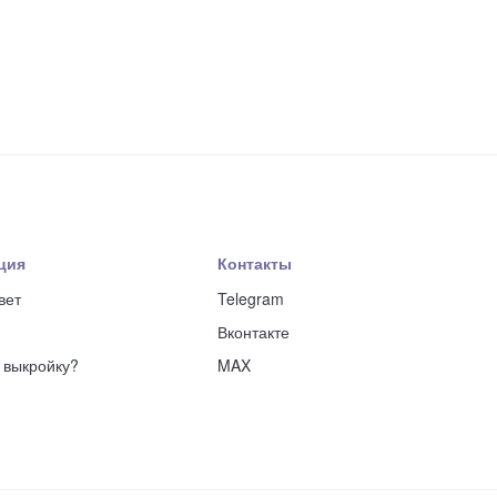
ция
Контакты
вет
Telegram
Вконтакте
ь выкройку?
MAX