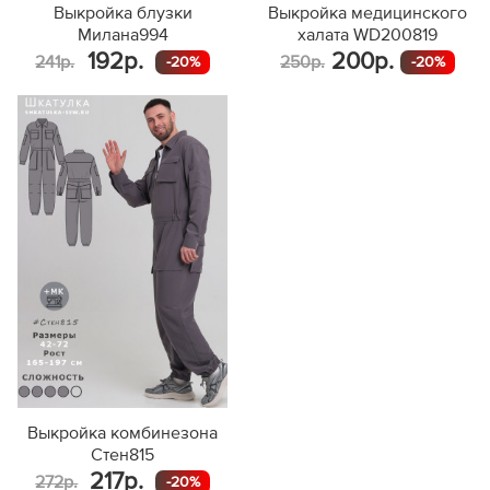
Выкройка блузки
Выкройка медицинского
Милана994
халата WD200819
192р.
200р.
241р.
250р.
-20%
-20%
Выкройка комбинезона
Стен815
217р.
272р.
-20%