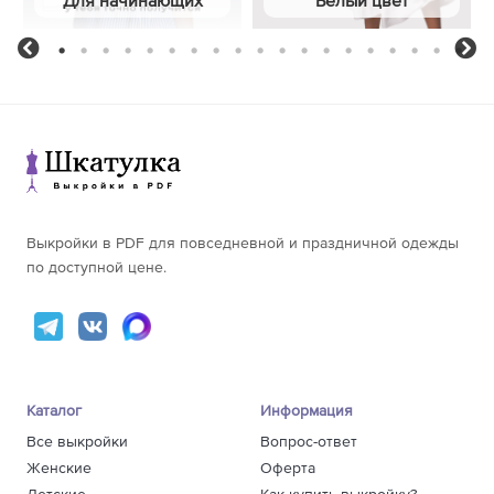
Для начинающих
Белый цвет
1
2
3
4
5
6
7
8
9
10
11
12
13
14
15
16
17
18
19
Previous
Ne
Выкройки в PDF для повседневной и праздничной одежды
по доступной цене.
Каталог
Информация
Все выкройки
Вопрос-ответ
Женские
Оферта