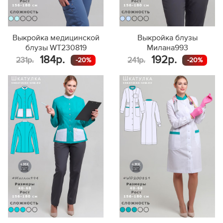
Выкройка медицинской
Выкройка блузы
блузы WT230819
Милана993
184р.
192р.
231р.
241р.
-20%
-20%