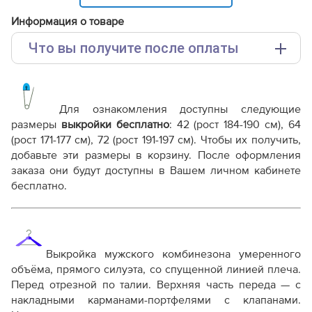
Информация о товаре
Что вы получите после оплаты
Основные файлы:
Выкройка PDF для печати на принтере A4 или
плоттере A0 с шириной печати 810мм в зависимости
Для ознакомления доступны следующие
от выбора формата
размеры
выкройки бесплатно
: 42 (рост 184-190 см), 64
Инструкция-комбинезон-Стен815.pdf
(рост 171-177 см), 72 (рост 191-197 см). Чтобы их получить,
Корректировка.pdf
добавьте эти размеры в корзину. После оформления
заказа они будут доступны в Вашем личном кабинете
Дополнительные файлы:
бесплатно.
Справочник - виды швов
Терминология машинных работ
Терминология ВТО
Дополнение к технологии пошива
Как распечатывать выкройки
Выкройка мужского комбинезона умеренного
Как скорректировать готовую выкройку по росту
объёма, прямого силуэта, со спущенной линией плеча.
Перед отрезной по талии. Верхняя часть переда — с
накладными карманами-портфелями с клапанами.