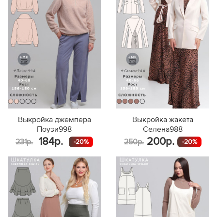
Выкройка джемпера
Выкройка жакета
Поузи998
Селена988
184р.
200р.
231р.
250р.
-20%
-20%