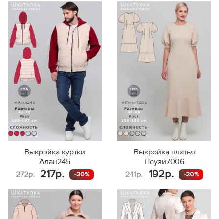
Выкройка куртки
Выкройка платья
Алан245
Поузи7006
217р.
192р.
272р.
241р.
-20%
-20%