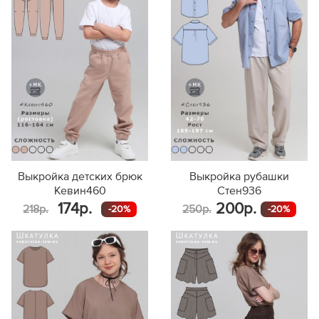
Выкройка детских брюк
Выкройка рубашки
Кевин460
Стен936
174р.
200р.
218р.
250р.
-20%
-20%