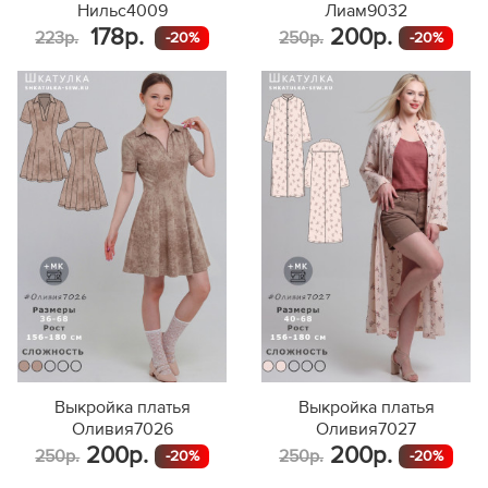
Нильс4009
Лиам9032
178р.
200р.
223р.
250р.
-20%
-20%
Выкройка платья
Выкройка платья
Оливия7026
Оливия7027
200р.
200р.
250р.
250р.
-20%
-20%