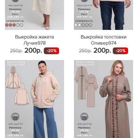
Выкройка жакета
Выкройка толстовки
Лучия978
Оливер974
200р.
200р.
250р.
250р.
-20%
-20%