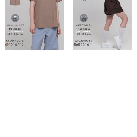
Выкройка топа
Выкройка детских шорт
Кристел937
KP030821
152р.
178р.
190р.
223р.
-20%
-20%