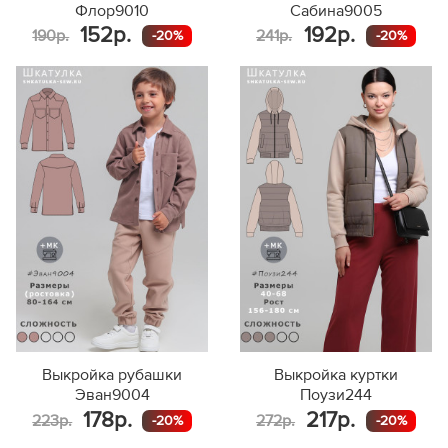
Флор9010
Сабина9005
152р.
192р.
190р.
241р.
-20%
-20%
Выкройка рубашки
Выкройка куртки
Эван9004
Поузи244
178р.
217р.
223р.
272р.
-20%
-20%