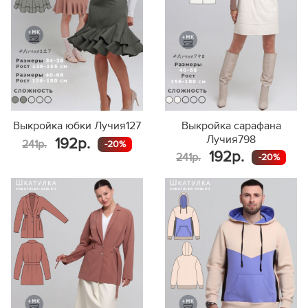
Выкройка юбки Лучия127
Выкройка сарафана
Лучия798
192р.
241р.
-20%
192р.
241р.
-20%