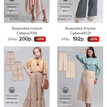
Выкройка платья
Выкройка блузки
Сабина7019
Сабина9021
200р.
192р.
250р.
241р.
-20%
-20%