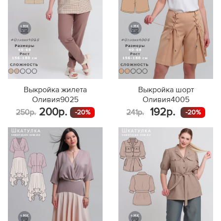
Выкройка жилета
Выкройка шорт
Оливия9025
Оливия4005
200р.
192р.
250р.
241р.
-20%
-20%