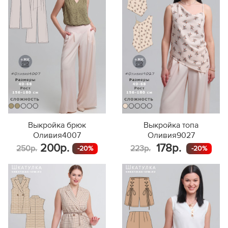
Выкройка брюк
Выкройка топа
Оливия4007
Оливия9027
200р.
178р.
250р.
223р.
-20%
-20%