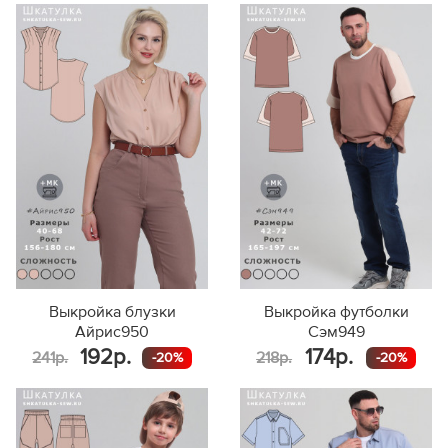
Выкройка блузки
Выкройка футболки
Айрис950
Сэм949
192р.
174р.
241р.
218р.
-20%
-20%