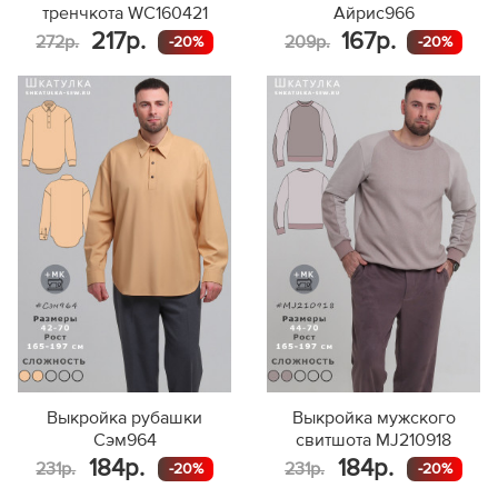
тренчкота WC160421
Айрис966
217р.
167р.
272р.
209р.
-20%
-20%
Выкройка рубашки
Выкройка мужского
Сэм964
свитшота MJ210918
184р.
184р.
231р.
231р.
-20%
-20%