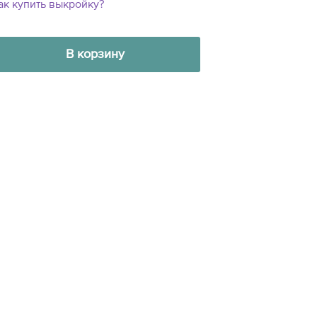
ак купить выкройку?
В корзину
17
9
16
12