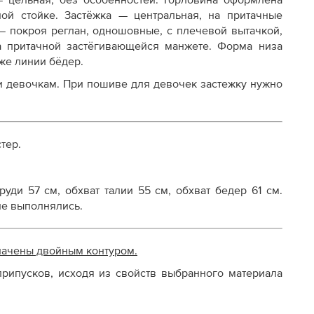
 цельная, без особенностей. Горловина оформлена
й стойке. Застёжка — центральная, на притачные
осту
 — покроя реглан, одношовные, с плечевой вытачкой,
а притачной застёгивающейся манжете. Форма низа
же линии бёдер.
 и девочкам. При пошиве для девочек застежку нужно
тер.
руди 57 см, обхват талии 55 см, обхват бедер 61 см.
не выполнялись.
начены двойным контуром.
рипусков, исходя из свойств выбранного материала