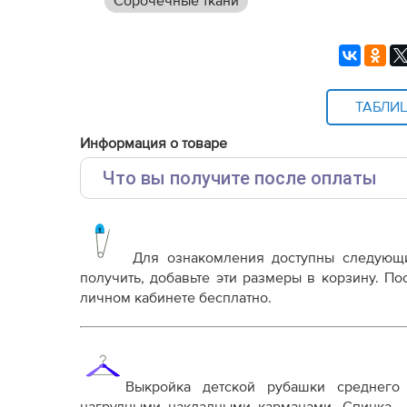
Сорочечные ткани
ТАБЛИ
Информация о товаре
Что вы получите после оплаты
Основные файлы:
Выкройка PDF для печати на принтере A4 ил
от выбора формата
Для ознакомления доступны следующ
Инструкция-детская-рубашка-реглан-Эйден5
получить, добавьте эти размеры в корзину. П
личном кабинете бесплатно.
Дополнительные файлы:
Справочник - виды швов
Терминология машинных работ
Терминология ВТО
Выкройка детской рубашки среднего
Дополнение к технологии пошива