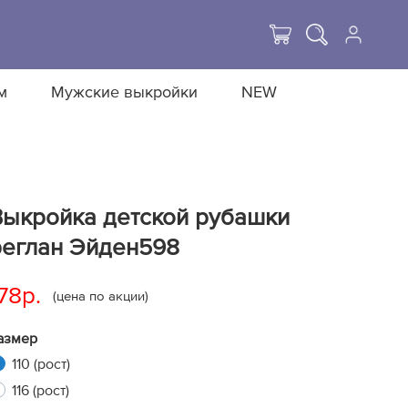
м
Мужские выкройки
NEW
Выкройка детской рубашки
реглан Эйден598
78р.
(цена по акции)
азмер
110 (рост)
116 (рост)