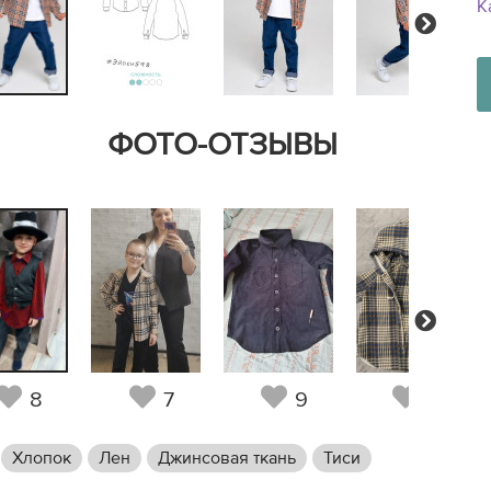
К
Next
ФОТО-ОТЗЫВЫ
Next
8
7
9
11
Хлопок
Лен
Джинсовая ткань
Тиси