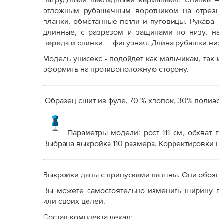
нагрудными накладными карманами. Спинка —
Как распечатывать выкройки
отложным рубашечным воротником на отрезно
Как скорректировать готовую выкройку по р
планки, обмётанные петли и пуговицы. Рукава
длинные, с разрезом и защипами по низу, н
переда и спинки — фигурная. Длина рубашки ни
Модель унисекс - подойдет как мальчикам, так
оформить на противоположную сторону.
Образец сшит из фуле, 70 % хлопок, 30% полиэс
Параметры модели: рост 111 см, обхват г
Выбрана выкройка 110 размера. Корректировки 
Выкройки даны с припусками на швы. Они обоз
Вы можете самостоятельно изменить ширину п
или своих целей.
Состав комплекта лекал: