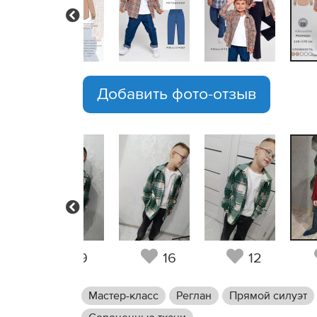
Previous
Добавить фото-отзыв
Previous
7
9
16
12
Мастер-класс
Реглан
Прямой силуэт