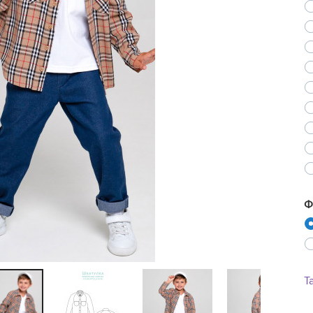
Ne
Ф
Т