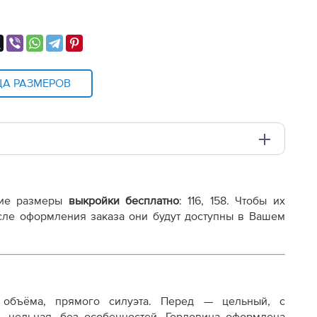
ЦА РАЗМЕРОВ
и плоттере A0 с шириной печати 810мм в зависимости
ие размеры
выкройки бесплатно
:
116, 158
. Чтобы их
98.pdf
осле оформления заказа они будут доступны в Вашем
 объёма, прямого силуэта. Перед — цельный, с