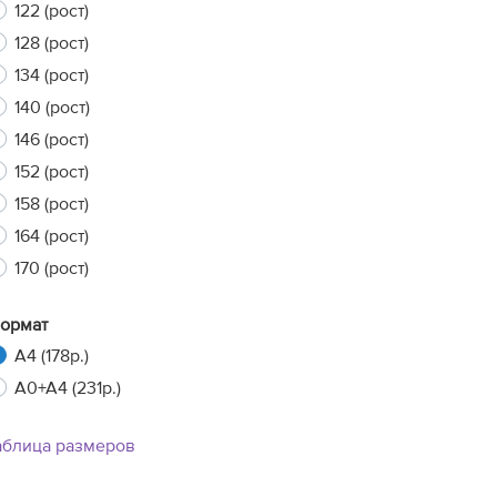
122 (рост)
128 (рост)
134 (рост)
xt
140 (рост)
146 (рост)
152 (рост)
158 (рост)
164 (рост)
170 (рост)
ормат
A4 (178р.)
A0+A4 (231р.)
аблица размеров