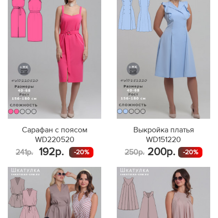
Сарафан с поясом
Выкройка платья
WD220520
WD151220
192р.
200р.
241р.
250р.
-20%
-20%