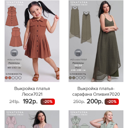
Выкройка платья
Выкройка платья-
Люси7021
сарафана Оливия7020
192р.
200р.
241р.
250р.
-20%
-20%