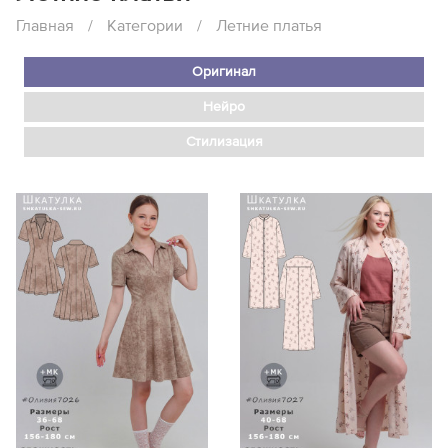
Главная
/
Категории
/
Летние платья
Оригинал
Нейро
Стилизация