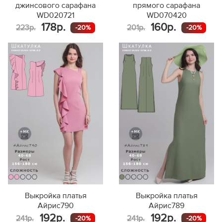
джинсового сарафана
прямого сарафана
WD020721
WD070420
178р.
160р.
223р.
201р.
-20%
-20%
Выкройка платья
Выкройка платья
Айрис790
Айрис789
192р.
192р.
241р.
241р.
-20%
-20%