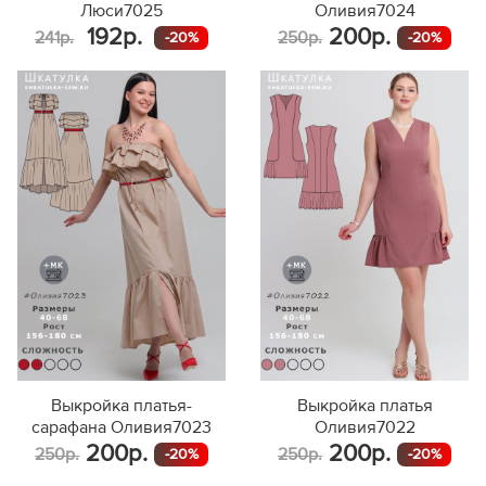
Люси7025
Оливия7024
192р.
200р.
241р.
250р.
-20%
-20%
Выкройка платья-
Выкройка платья
сарафана Оливия7023
Оливия7022
200р.
200р.
250р.
250р.
-20%
-20%