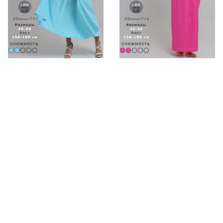
Выкройка платья
Выкройка платья
Вивьен777
Вивьен776
200р.
192р.
250р.
241р.
-20%
-20%