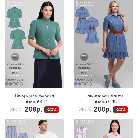
Выкройка жакета
Выкройка платья
Сабина9014
Сабина7015
208р.
200р.
260р.
250р.
-20%
-20%