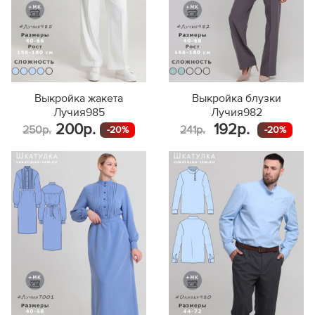
Выкройка жакета
Выкройка блузки
Лучия985
Лучия982
200р.
192р.
250р.
241р.
-20%
-20%