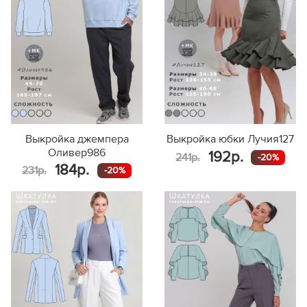
Выкройка джемпера
Выкройка юбки Лучия127
Оливер986
192р.
241р.
-20%
184р.
231р.
-20%