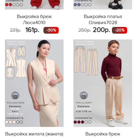
Выкройка брюк
Выкройка платья
Люси4010
Оливия7028
161р.
200р.
231р.
250р.
-30%
-20%
Выкройка жилета (жакета)
Выкройка брюк