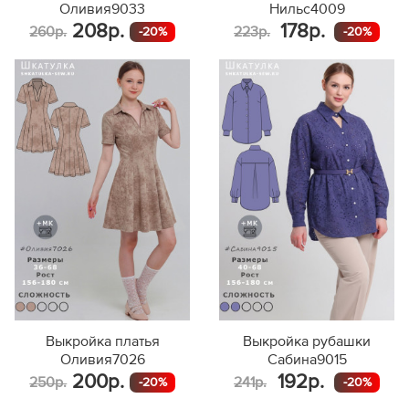
Оливия9033
Нильс4009
208р.
178р.
260р.
223р.
-20%
-20%
Выкройка платья
Выкройка рубашки
Оливия7026
Сабина9015
200р.
192р.
250р.
241р.
-20%
-20%