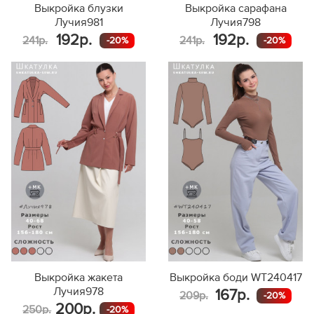
Выкройка блузки
Выкройка сарафана
Лучия981
Лучия798
192р.
192р.
241р.
241р.
-20%
-20%
Выкройка жакета
Выкройка боди WT240417
Лучия978
167р.
209р.
-20%
200р.
250р.
-20%