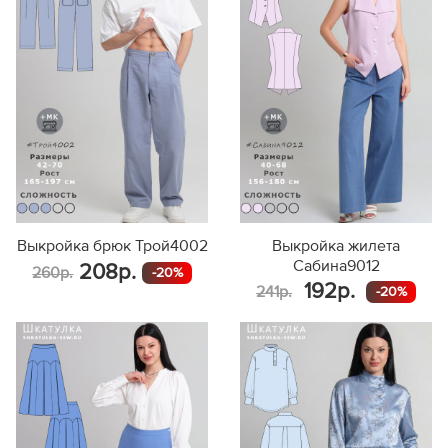
Выкройка брюк Трой4002
Выкройка жилета
Сабина9012
208р.
260р.
-20%
192р.
241р.
-20%