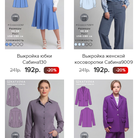
Выкройка юбки
Выкройка женской
Сабина130
косоворотки Сабина9009
192р.
192р.
241р.
241р.
-20%
-20%