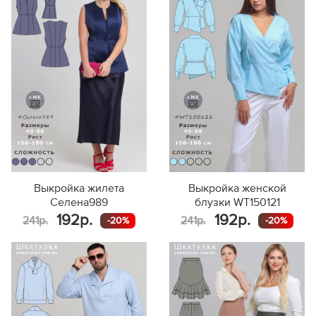
Выкройка жилета
Выкройка женской
Селена989
блузки WT150121
192р.
192р.
241р.
241р.
-20%
-20%