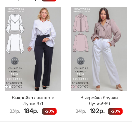
Выкройка свитшота
Выкройка блузки
Лучия971
Лучия969
184р.
192р.
231р.
241р.
-20%
-20%