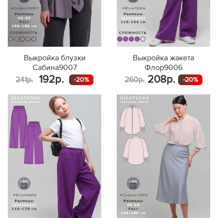
Выкройка блузки
Выкройка жакета
Сабина9007
Флор9006
192р.
208р.
241р.
260р.
-20%
-20%