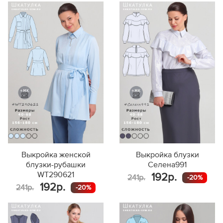
Выкройка женской
Выкройка блузки
блузки-рубашки
Селена991
WT290621
192р.
241р.
-20%
192р.
241р.
-20%