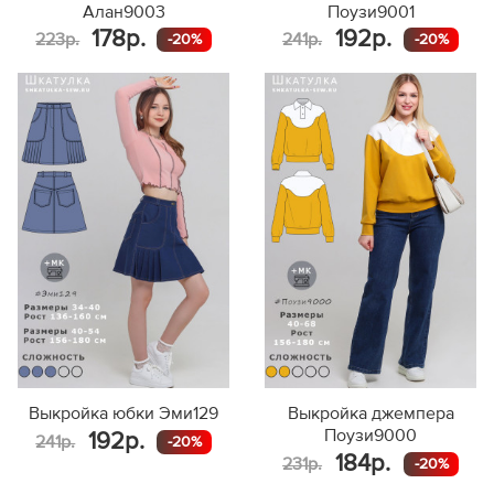
Алан9003
Поузи9001
178р.
192р.
223р.
241р.
-20%
-20%
Выкройка юбки Эми129
Выкройка джемпера
Поузи9000
192р.
241р.
-20%
184р.
231р.
-20%