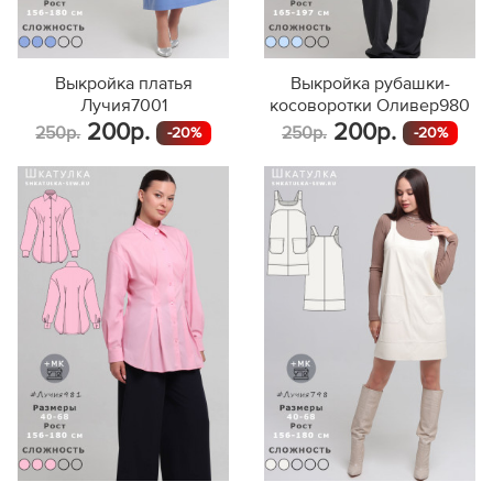
Выкройка платья
Выкройка рубашки-
Лучия7001
косоворотки Оливер980
200р.
200р.
250р.
250р.
-20%
-20%