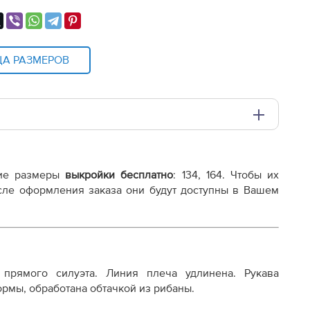
ЦА РАЗМЕРОВ
и плоттере A0 с шириной печати 810мм в зависимости
ие размеры
выкройки бесплатно
:
134, 164
. Чтобы их
осле оформления заказа они будут доступны в Вашем
 прямого силуэта. Линия плеча удлинена. Рукава
рмы, обработана обтачкой из рибаны.
осту