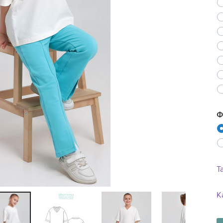
Ne
Ф
Т
К