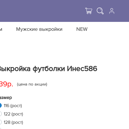
м
Мужские выкройки
NEW
Выкройка футболки Инес586
39р.
(цена по акции)
азмер
116 (рост)
122 (рост)
128 (рост)