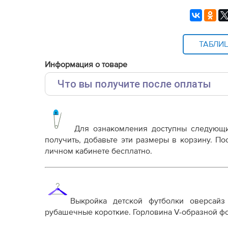
ТАБЛИ
Информация о товаре
Что вы получите после оплаты
Основные файлы:
Выкройка PDF для печати на принтере A4 ил
от выбора формата
Для ознакомления доступны следующ
Инструкция-футболка-Инес586.pdf
получить, добавьте эти размеры в корзину. П
личном кабинете бесплатно.
Дополнительные файлы:
Справочник - виды швов
Терминология машинных работ
Терминология ВТО
Выкройка детской футболки оверсайз
Дополнение к технологии пошива
рубашечные короткие. Горловина V-образной фо
Как распечатывать выкройки
Как скорректировать готовую выкройку по р