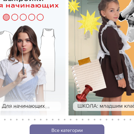
Для начинающих
ШКОЛА: младшим кла
7
8
9
10
11
12
13
14
15
16
17
18
19
20
21
22
23
24
25
26
27
28
2
Все категории