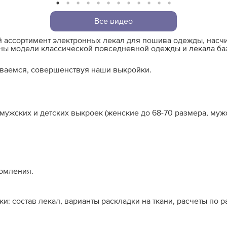
1
2
3
4
5
6
7
8
9
10
11
12
Все видео
й ассортимент электронных лекал для пошива одежды, нас
ны модели классической повседневной одежды и лекала ба
иваемся, совершенствуя наши выкройки.
ужских и детских выкроек (женские до 68-70 размера, мужс
омления.
: состав лекал, варианты раскладки на ткани, расчеты по 