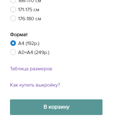
166-170 см
171-175 см
176-180 см
Формат
A4 (192р.)
A0+A4 (249р.)
Таблица размеров
Как купить выкройку?
В корзину