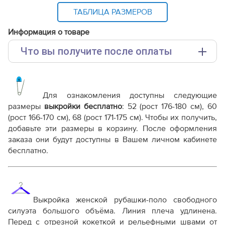
ТАБЛИЦА РАЗМЕРОВ
Информация о товаре
Что вы получите после оплаты
Основные файлы:
Выкройка PDF для печати на принтере A4 или
плоттере A0 с шириной печати 810мм в зависимости
Для ознакомления доступны следующие
от выбора формата
размеры
выкройки бесплатно
:
52 (рост 176-180 см), 60
Инструкция-рубашка-Лучия987.pdf
(рост 166-170 см), 68 (рост 171-175 см)
. Чтобы их получить,
добавьте эти размеры в корзину. После оформления
Дополнительные файлы:
заказа они будут доступны в Вашем личном кабинете
Справочник - виды швов
бесплатно.
Терминология машинных работ
Терминология ВТО
Дополнение к технологии пошива
Как распечатывать выкройки
Как скорректировать готовую выкройку по росту
Выкройка женской рубашки-поло свободного
силуэта большого объёма. Линия плеча удлинена.
Перед с отрезной кокеткой и рельефными швами от