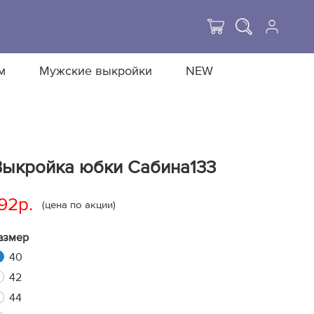
м
Мужские выкройки
NEW
Выкройка юбки Сабина133
92р.
(цена по акции)
азмер
40
42
44