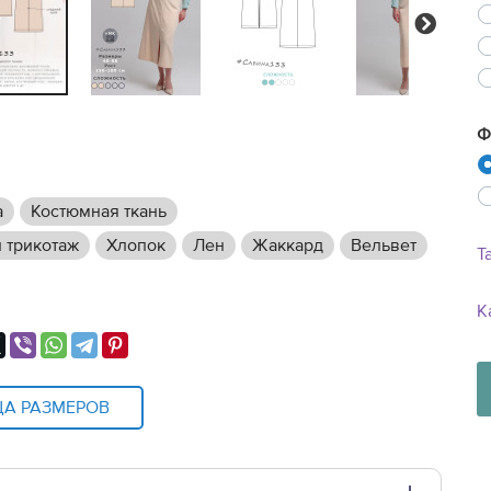
Next
Ф
а
Костюмная ткань
 трикотаж
Хлопок
Лен
Жаккард
Вельвет
Т
К
ЦА РАЗМЕРОВ