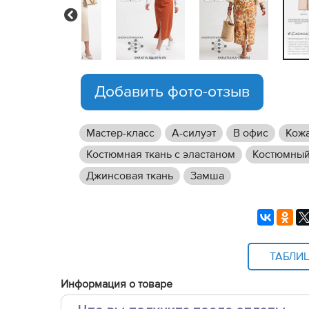
Previous
Добавить фото-отзыв
Мастер-класс
А-силуэт
В офис
Кож
Костюмная ткань с эластаном
Костюмный
Джинсовая ткань
Замша
ТАБЛИ
Информация о товаре