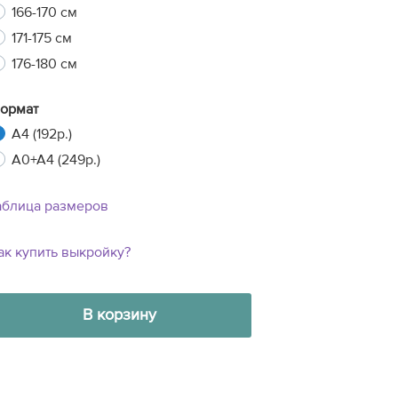
166-170 см
171-175 см
176-180 см
ормат
A4 (192р.)
A0+A4 (249р.)
аблица размеров
ак купить выкройку?
В корзину