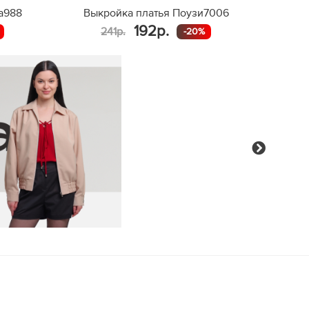
а988
Выкройка платья Поузи7006
192р.
241р.
-20%
Next