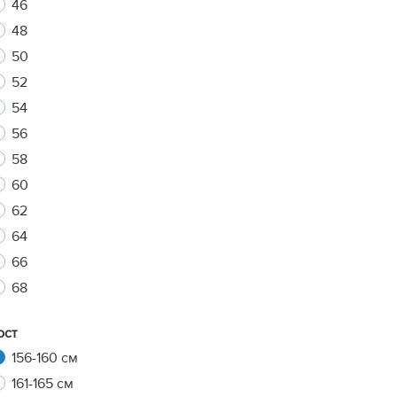
46
48
50
xt
52
54
56
58
60
62
64
66
68
ост
156-160 см
161-165 см