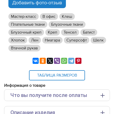
Добавить фото-отзыв
Мастер-класс
В офис
Клеш
Плательные ткани
Блузочные ткани
Блузочный креп
Креп
Тенсел
Батист
Хлопок
Лен
Ниагара
Суперсофт
Шелк
Втачной рукав
ТАБЛИЦА РАЗМЕРОВ
Информация о товаре
Что вы получите после оплаты
Основные файлы:
Описание изделия
Выкройка PDF для печати на принтере A4 или