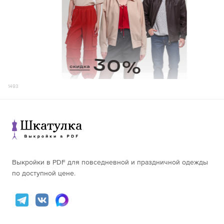
161-165
195
48
166-170
73,5
100,3
82,0
63,6
52
166-170
204
171-175
75,5
65,1
171-175
208
176-180
77,5
66,6
176-180
213
156-160
69,5
60,9
156-160
196
161-165
71,5
62,4
161-165
213
50
166-170
73,5
104,2
86,0
63,9
54
166-170
212
171-175
75,5
65,4
171-175
223
1493
176-180
77,5
66,9
176-180
224
156-160
69,5
61,2
156-160
197
161-165
71,5
62,7
161-165
205
52
166-170
73,5
108,2
90,0
64,2
56
166-170
207
171-175
75,5
65,7
171-175
214
176-180
77,5
67,2
176-180
218
156-160
69,5
61,5
Выкройки в PDF для повседневной и праздничной одежды
156-160
211
161-165
71,5
63,0
по доступной цене.
161-165
215
54
166-170
73,5
112,1
94,0
64,5
58
166-170
223
171-175
75,5
66,0
171-175
229
176-180
77,5
67,5
176-180
237
156-160
69,4
61,8