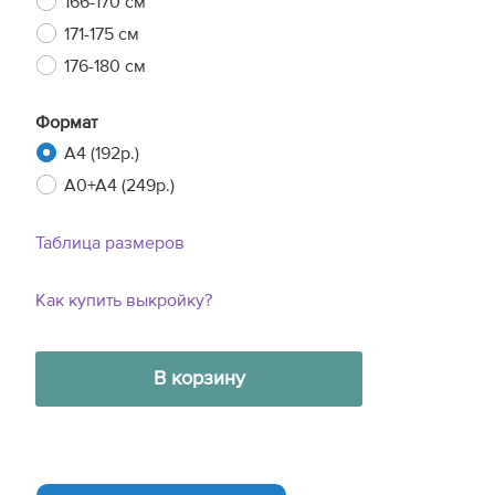
166-170 см
171-175 см
176-180 см
Формат
A4 (192р.)
A0+A4 (249р.)
Таблица размеров
Как купить выкройку?
В корзину