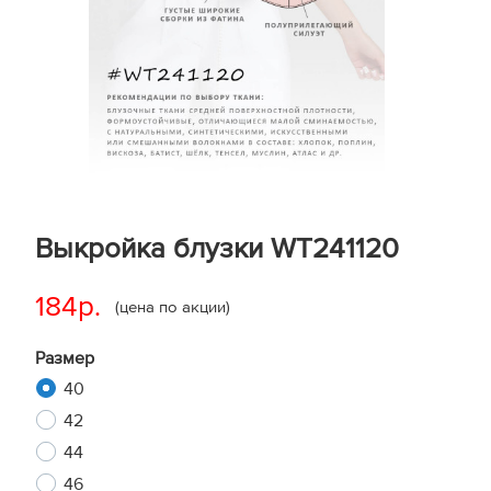
Выкройка блузки WT241120
184р.
(цена по акции)
Размер
40
42
44
46