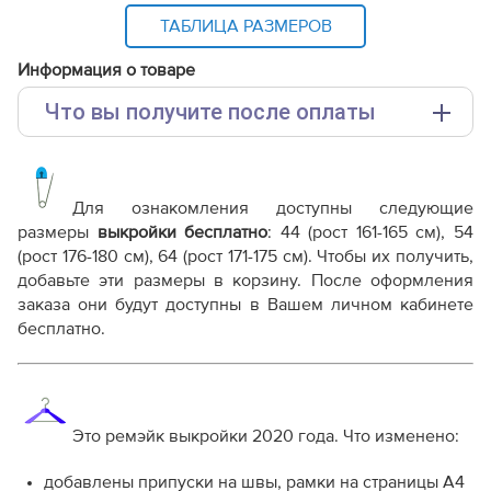
ТАБЛИЦА РАЗМЕРОВ
Информация о товаре
Что вы получите после оплаты
Основные файлы:
Выкройка PDF для печати на принтере A4 или
плоттере A0 с шириной печати 810мм в зависимости
Для ознакомления доступны следующие
от выбора формата
размеры
выкройки бесплатно
: 44 (рост 161-165 см), 54
Инструкция-блузка-WT241120.pdf
(рост 176-180 см), 64 (рост 171-175 см). Чтобы их получить,
добавьте эти размеры в корзину. После оформления
Дополнительные файлы:
заказа они будут доступны в Вашем личном кабинете
Справочник - виды швов
бесплатно.
Терминология машинных работ
Терминология ВТО
Дополнение к технологии пошива
Как распечатывать выкройки
Как скорректировать готовую выкройку по росту
Это ремэйк выкройки 2020 года. Что изменено:
добавлены припуски на швы, рамки на страницы А4