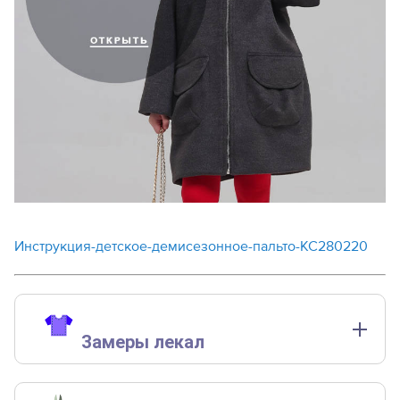
Инструкция-детское-демисезонное-пальто-KC280220
Замеры лекал
Замеры лекал выполнены без учета припусков на швы.