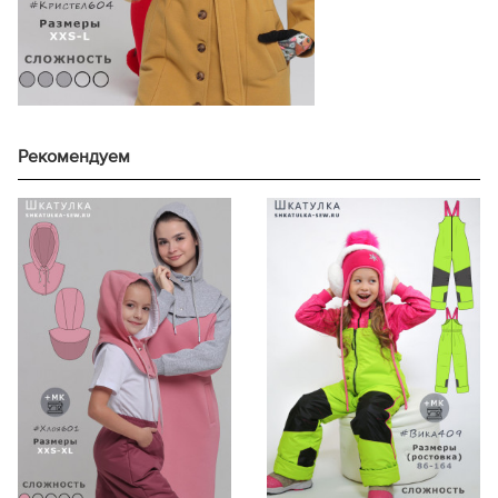
122
156
145
143
128
162
151
144
134
169
158
153
140
175
171
159
146
198
184
170
152
208
190
181
Рекомендуем
158
213
198
183
164
223
209
20