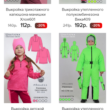
Выкройка трикотажного
Выкройка утепленного
капюшона-манишки
полукомбинезона
Хлоя601
Вика409
112р.
192р.
140р.
241р.
-20%
-20%
Выкройка детской
Выкройка утепленного