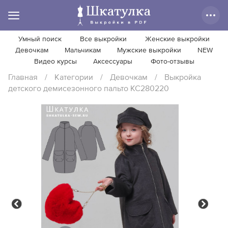
Умный поиск
Все выкройки
Женские выкройки
Девочкам
Мальчикам
Мужские выкройки
NEW
Видео курсы
Аксессуары
Фото-отзывы
Главная
/
Категории
/
Девочкам
/
Выкройка
детского демисезонного пальто KC280220
Previous
Next
Previous