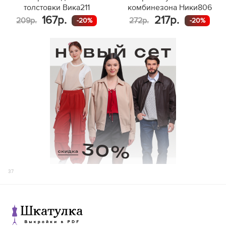
толстовки Вика211
комбинезона Ники806
167р.
217р.
209р.
272р.
-20%
-20%
37