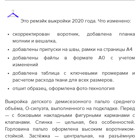
Справочник - виды швов
Терминология машинных работ
Терминология ВТО
Дополнение к технологии пошива
Это ремэйк выкройки 2020 года. Что изменено:
Как распечатывать выкройки
Как скорректировать готовую выкройку по росту
скорректирован воротник, добавлена планка
молнии и вешалка,
добавлены припуски на швы, рамки на страницы А4
добавлены файлы в формате А0 с учетом
изменений
добавлена таблица с ключевыми промерами и
расчетом расхода ткани для всех размеров.
отшит образец, оформлена фото-технология
Выкройка детского демисезонного пальто среднего
объёма, О-силуэта, выполненного на подкладке. Перед
— с боковыми накладными фигурными карманами с
клапанами. Спинка — цельная, без особенностей.
Горловина пальто оформлена высоким воротником-
стойкой. Застёжка — центральная, на разъёмную