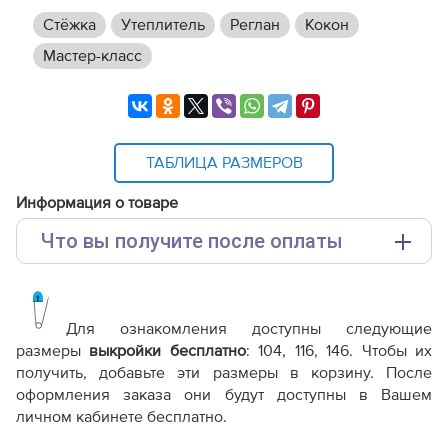
Стёжка
Утеплитель
Реглан
Кокон
Мастер-класс
ТАБЛИЦА РАЗМЕРОВ
Информация о товаре
Что вы получите после оплаты
Основные файлы:
Выкройка PDF для печати на принтере A4 или
плоттере A0 с шириной печати 810мм в зависимости
Для ознакомления доступны следующие
от выбора формата
размеры
выкройки бесплатно
: 104, 116, 146. Чтобы их
Инструкция-детское-демисезонное-пальто-
получить, добавьте эти размеры в корзину. После
KC280220.pdf
оформления заказа они будут доступны в Вашем
Дополнительные файлы:
личном кабинете бесплатно.