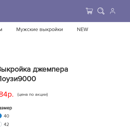
м
Мужские выкройки
NEW
Выкройка джемпера
Поузи9000
84р.
(цена по акции)
азмер
40
42