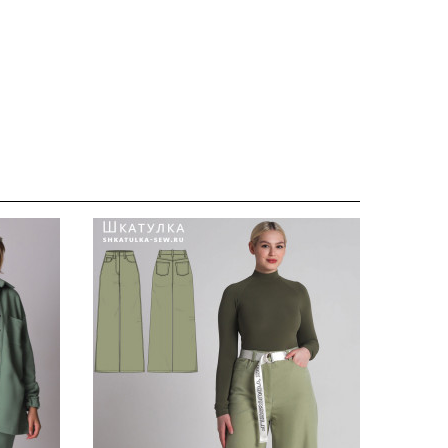
отаж при
см, см