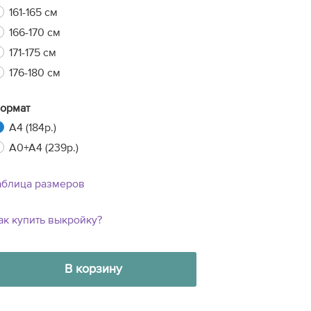
161-165 см
166-170 см
171-175 см
176-180 см
ормат
A4 (184р.)
A0+A4 (239р.)
аблица размеров
ак купить выкройку?
В корзину