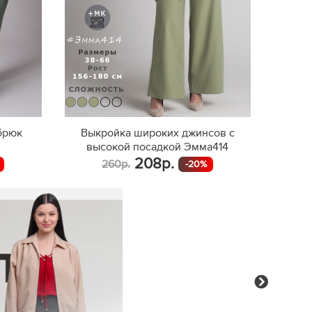
брюк
Выкройка широких джинсов с
высокой посадкой Эмма414
208р.
260р.
-20%
Next