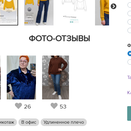
Next
ФОТО-ОТЗЫВЫ
Ф
Т
К
26
53
икотаж
В офис
Удлиненное плечо