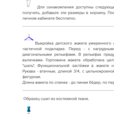
Выкройка PDF для печати на принтере A4 ил
от выбора формата
Для ознакомления доступны следующ
Инструкция-жакет-Леа957.pdf
получить, добавьте эти размеры в корзину. П
личном кабинете бесплатно.
Дополнительные файлы:
Справочник - виды швов
Терминология машинных работ
Терминология ВТО
Выкройка детского жакета умеренного 
Дополнение к технологии пошива
частичной подкладке. Перед - с нагрудны
Как распечатывать выкройки
диагональными рельефами. В рельефах пред
Как скорректировать готовую выкройку по р
вытачками. Горловина жакета обработана це
"шаль". Функциональной застёжки в жакете н
Рукава - втачные, длиной 3/4, с цельнокроен
фигурная.
Длина жакета по спинке - до линии бёдер, по пе
Образец сшит из костюмной ткани.