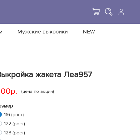
м
Мужские выкройки
NEW
Выкройка жакета Леа957
200р.
(цена по акции)
азмер
116 (рост)
122 (рост)
128 (рост)