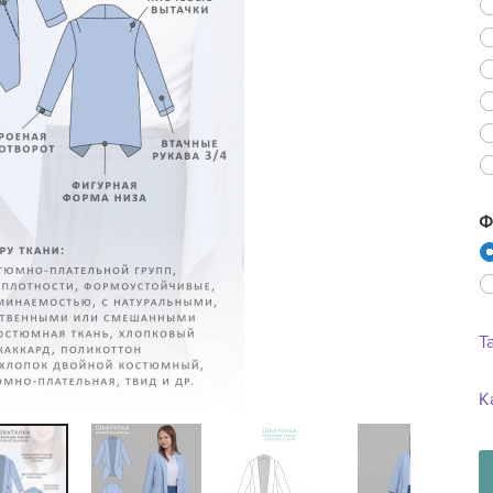
Ne
Ф
Т
К