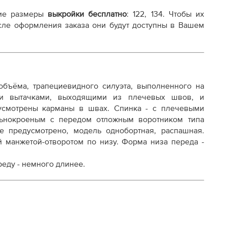
и плоттере A0 с шириной печати 810мм в зависимости
ие размеры
выкройки бесплатно
: 122, 134. Чтобы их
осле оформления заказа они будут доступны в Вашем
объёма, трапециевидного силуэта, выполненного на
ми вытачками, выходящими из плечевых швов, и
усмотрены карманы в швах. Спинка - с плечевыми
осту
льнокроеным с передом отложным воротником типа
е предусмотрено, модель однобортная, распашная.
ой манжетой-отворотом по низу. Форма низа переда -
реду - немного длинее.