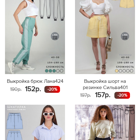
Выкройка брюк Лана424
Выкройка шорт на
резинке Сильва401
152р.
190р.
-20%
157р.
197р.
-20%