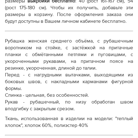
размеры
выкройки бесплатно
: 40 (рост 161-167 см), 54
(рост 175-180 см). Чтобы их получить, добавьте эти
Справочник - виды швов
размеры в корзину. После оформления заказа они
Терминология машинных работ
будут доступны в Вашем личном кабинете бесплатно.
Терминология ВТО
Дополнение к технологии пошива
Как распечатывать выкройки
Рубашка женская среднего объёма, с рубашечным
Как скорректировать готовую выкройку по росту
воротником на стойке, с застёжкой на притачные
планки с обмётанными петлями и пуговицами, с
укороченными рукавами, на притачном поясе на
резинке, укороченная, длиной до талии.
Перед - с нагрудными вытачками, выходящими из
боковых швов, с накладными карманами фигурной
формы.
Спинка - цельная, без особенностей.
Рукав - рубашечный, по низу обработан швом
вподгибку с закрытым срезом.
Ткань, использованная в изделии на модели: "теплый
хлопок", хлопок 60%, полиэстер 40%