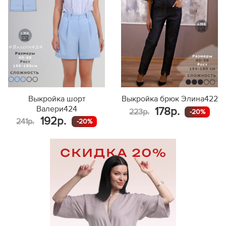
Выкройка шорт
Выкройка брюк Элина422
Валери424
178р.
223р.
-20%
192р.
241р.
-20%