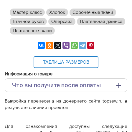
Мастер-класс
Хлопок
Сорочечные ткани
Втачной рукав
Оверсайз
Плательная джинса
Плательные ткани
ТАБЛИЦА РАЗМЕРОВ
Информация о товаре
Что вы получите после оплаты
Основные файлы:
Выкройка перенесена из дочернего сайта topsew.ru в
Выкройка PDF для печати на принтере A4 или
результате слияния проектов.
плоттере A0 с шириной печати 810мм в зависимости
от выбора формата
Инструкция-женская-рубашка-Элина519.pdf
Для ознакомления доступны следующие
Дополнительные файлы: