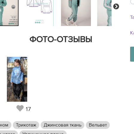
Next
Т
К
ФОТО-ОТЗЫВЫ
17
аном
Трикотаж
Джинсовая ткань
Вельвет