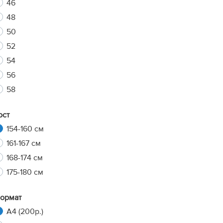
46
48
50
xt
52
54
56
58
ост
154-160 см
161-167 см
168-174 см
175-180 см
ормат
A4 (200р.)