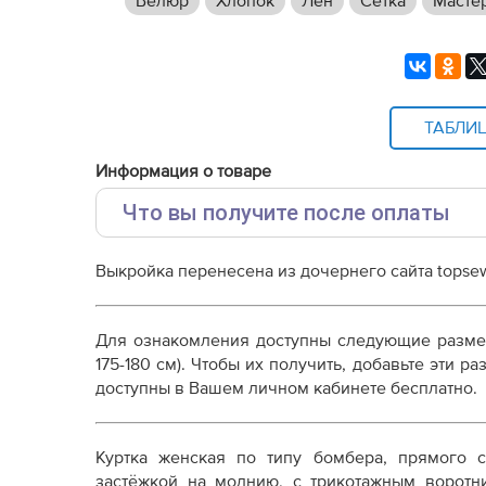
Велюр
Хлопок
Лен
Сетка
Масте
ТАБЛИ
Информация о товаре
Что вы получите после оплаты
Основные файлы:
Выкройка перенесена из дочернего сайта topsew
Выкройка PDF для печати на принтере A4 ил
от выбора формата
Инструкция-куртка-Лана218.pdf
Для ознакомления доступны следующие разм
Дополнительные файлы:
175-180 см). Чтобы их получить, добавьте эти 
доступны в Вашем личном кабинете бесплатно.
Справочник - виды швов
Терминология машинных работ
Терминология ВТО
Куртка женская по типу бомбера, прямого с
Дополнение к технологии пошива
застёжкой на молнию, с трикотажным воротн