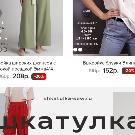
ойка широких джинсов с
Выкройка блузки Элин
окой посадкой Эмма414
152р.
190р.
-20%
208р.
260р.
-20%