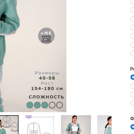
Ne
Р
Ф