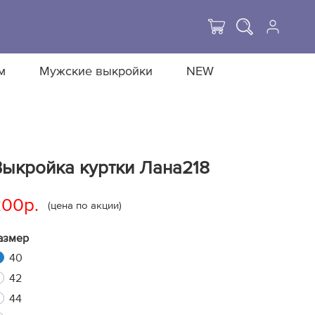
м
Мужские выкройки
NEW
Выкройка куртки Лана218
200р.
(цена по акции)
азмер
40
42
44