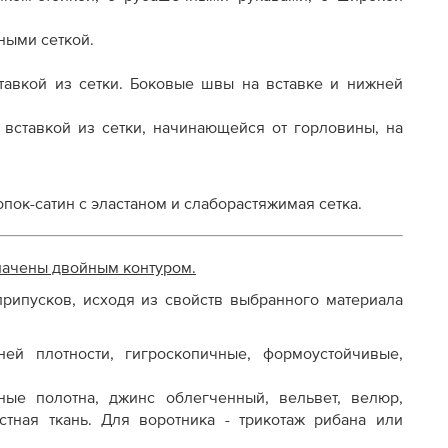
осту
ными сеткой.
тавкой из сетки. Боковые швы на вставке и нижней
 вставкой из сетки, начинающейся от горловины, на
опок-сатин с эластаном и слаборастяжимая сетка.
начены двойным контуром.
рипусков, исходя из свойств выбранного материала
ней плотности, гигроскопичные, формоустойчивые,
ные полотна, джинс облегченный, вельвет, велюр,
астная ткань. Для воротника - трикотаж рибана или