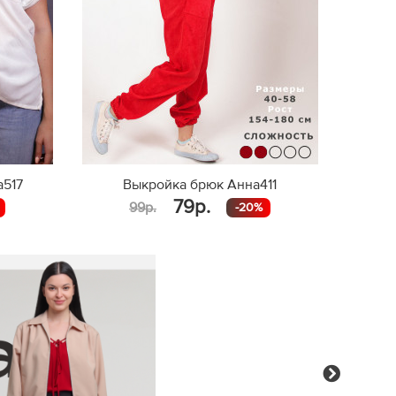
а517
Выкройка брюк Анна411
79р.
99р.
-20%
Next