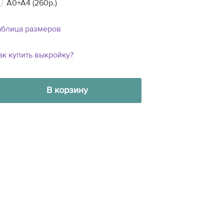
A0+A4 (260р.)
аблица размеров
ак купить выкройку?
В корзину