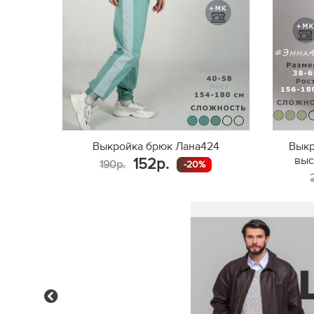
Выкройка брюк Лана424
Выкр
выс
152р.
190р.
-20%
Previous