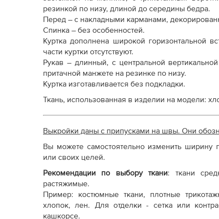
Как распечатывать выкройки
резинкой по низу, длиной до середины бедра.
Как скорректировать готовую выкройку по р
Перед – с накладными карманами, декорирован
Спинка – без особенностей.
Куртка дополнена широкой горизонтальной вс
части куртки отсутствуют.
Рукав – длинный, с центральной вертикальной
притачной манжете на резинке по низу.
Куртка изготавливается без подкладки.
Ткань, использованная в изделии на модели: хл
Выкройки даны с припусками на швы. Они обоз
Вы можете самостоятельно изменить ширину п
или своих целей.
Рекомендации по выбору ткани
: т
кани сред
растяжимые.
Пример: костюмные ткани, плотные трикотаж
хлопок, лен. Для отделки - сетка или контр
кашкорсе.