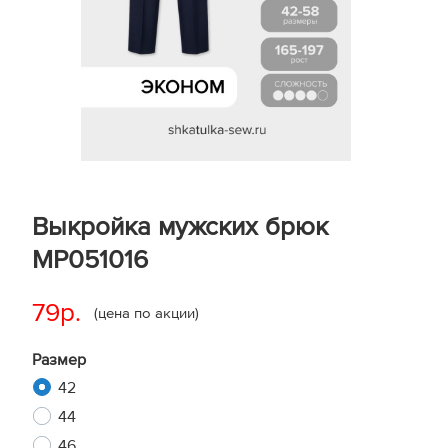
Выкройка мужских брюк
MP051016
79р.
(цена по акции)
Размер
42
44
46