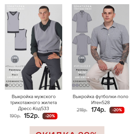
Выкройка мужского
Выкройка футболки-поло
трикотажного жилета
Итен528
Дресс-Код533
174р.
218р.
-20%
152р.
190р.
-20%