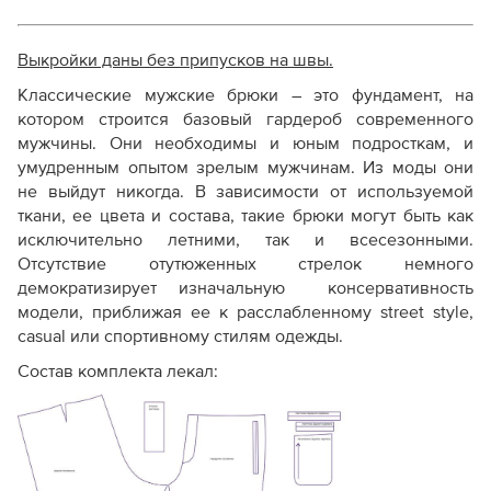
Характеристика
Как скорректировать готовую выкройку по росту
Очень низкая
Выкройки даны без припусков на швы.
Стандартная
Стоимость
(значительно дешевле
рынка)
Классические мужские брюки – это фундамент, на
стандарта)
котором строится базовый гардероб современного
мужчины. Они необходимы и юным подросткам, и
Отсутствуют
умудренным опытом зрелым мужчинам. Из моды они
Припуски на швы
(закладываются
Предусмотр
не выйдут никогда. В зависимости от используемой
самостоятельно)
ткани, ее цвета и состава, такие брюки могут быть как
исключительно летними, так и всесезонными.
Отсутствие отутюженных стрелок немного
Сокращенный
ряд
Полный выб
демократизирует изначальную консервативность
Размерный ряд
размеров и/или ростовок
ростовок
модели, приближая ее к расслабленному street style,
casual или спортивному стилям одежды.
Состав комплекта лекал:
Только конструктивная
основа
. Может не быть
Комплектация
надсечек, внутренних
Максимальн
лекал
разметок и деталей
обработки (обтачек,