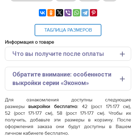
ТАБЛИЦА РАЗМЕРОВ
Информация о товаре
Что вы получите после оплаты
Основные файлы:
Обратите внимание: особенности
Выкройка PDF для печати на принтере A4 или
плоттере A0 с шириной печати 810мм в зависимости
выкройки серии «Эконом»
от выбора формата
Эта выкройка представлена в упрощенном формате.
Дополнительные файлы:
Для ознакомления доступны следующие
Чтобы покупка оправдала ваши ожидания, пожалуйста,
Справочник - виды швов
размеры
выкройки бесплатно
: 42
(рост 171-177 см)
,
ознакомьтесь с ключевыми отличиями от наших
Терминология машинных работ
52
(рост 171-177 см)
, 58
(рост 171-177 см)
. Чтобы их
стандартных лекал:
Терминология ВТО
получить, добавьте эти размеры в корзину. После
Дополнение к технологии пошива
оформления заказа они будут доступны в Вашем
Параметр /
Как распечатывать выкройки
личном кабинете бесплатно.
Линейка «Эконом»
Линейка «Ст