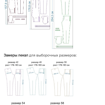
Краткая
(текст или видео
Пошаговый
Инструкция по
от подписчиков). Иногда
иллюстриро
пошиву
отсутствует.
или видео-к
Базовые
. Прибавки
Замеры лекал
для выборочных размеров:
определяются
Технические
Полные таб
самостоятельно по
данные
прибавок и 
выборочным графическим
схемам.
Большое количество
Опыт других
Стандартное
отзывов
, накопленных за
покупателей
отзывов
годы работы проекта.