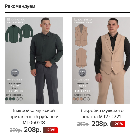
Рекомендуем
Выкройка мужской
Выкройка мужского
приталенной рубашки
жилета MJ230221
MT060218
208р.
260р.
-20%
208р.
260р.
-20%