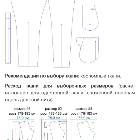
подкладки).
Экономичный
. Меньше
листов при печати, так как
Расход бумаги
мелкие детали
Стандартны
вычленяются из основных
лекал самостоятельно.
Без полей для обрезки
Рекомендации по выбору ткани:
костюмные ткани.
(стыкуется по меткам-
крестикам).
Настройки
Расход ткани для выборочных размеров
(расчет
Сборка PDF-
С полями дл
печати полностью
выполнен для однотонной ткани, сложенной пополам
файла
листов
аналогичны стандарту.
вдоль долевой нити):
См.
видео, как печатать
выкройку
Отсутствуют или есть
Профессион
Фото изделия
только одно фото
готового об