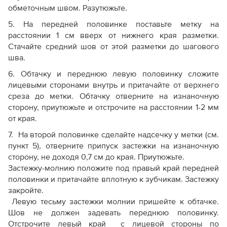
обметочным швом. Разутюжьте.
5. На передней половинке поставьте метку на
расстоянии 1 см вверх от нижнего края разметки.
Стачайте средний шов от этой разметки до шагового
шва.
6. Обтачку и переднюю левую половинку сложите
лицевыми сторонами внутрь и притачайте от верхнего
среза до метки. Обтачку отверните на изнаночную
сторону, приутюжьте и отстрочите на расстоянии 1-2 мм
от края.
7. На второй половинке сделайте надсечку у метки (см.
пункт 5), отверните припуск застежки на изнаночную
сторону, не доходя 0,7 см до края. Приутюжьте.
Застежку-молнию положите под правый край передней
половинки и притачайте вплотную к зубчикам. Застежку
закройте.
Левую тесьму застежки молнии пришейте к обтачке.
Шов не должен задевать переднюю половинку.
Отстрочите левый край с лицевой стороны по