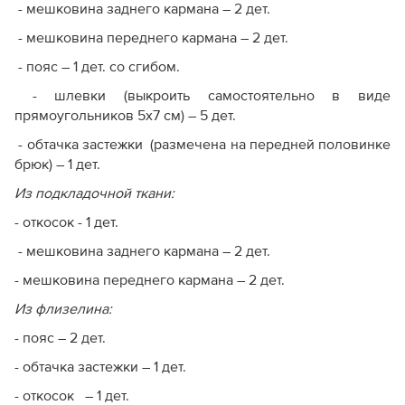
- мешковина заднего кармана – 2 дет.
Тем, кому важен визуал
, так как у этих моделей нет
фотографий отшитого образца, а технологию и
- мешковина переднего кармана – 2 дет.
посадку придется оценивать по базовой
- пояс – 1 дет. со сгибом.
конструкции.
- шлевки (выкроить самостоятельно в виде
прямоугольников 5х7 см) – 5 дет.
- обтачка застежки (размечена на передней половинке
брюк) – 1 дет.
Из подкладочной ткани:
- откосок - 1 дет.
- мешковина заднего кармана – 2 дет.
- мешковина переднего кармана – 2 дет.
Из флизелина:
- пояс – 2 дет.
- обтачка застежки – 1 дет.
- откосок – 1 дет.