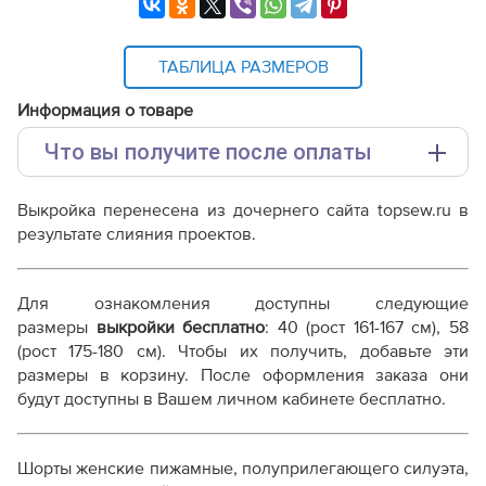
ТАБЛИЦА РАЗМЕРОВ
Информация о товаре
Что вы получите после оплаты
Основные файлы:
Выкройка перенесена из дочернего сайта topsew.ru в
Выкройка PDF для печати на принтере A4 или
результате слияния проектов.
плоттере A0 с шириной печати 810мм в зависимости
от выбора формата
Инструкция-пижамные-шорты-Ева320.pdf
Для ознакомления доступны следующие
Дополнительные файлы:
размеры
выкройки бесплатно
: 40 (рост 161-167 см), 58
(рост 175-180 см). Чтобы их получить, добавьте эти
Справочник - виды швов
размеры в корзину. После оформления заказа они
Терминология машинных работ
будут доступны в Вашем личном кабинете бесплатно.
Терминология ВТО
Дополнение к технологии пошива
Как распечатывать выкройки
Шорты женские пижамные, полуприлегающего силуэта,
Как скорректировать готовую выкройку по росту