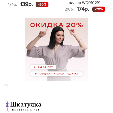
халата WD010219
139р.
174р.
-20%
174р.
218р.
-20%
700