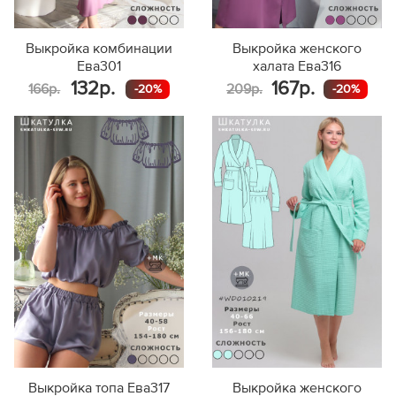
Выкройка комбинации
Выкройка женского
Ева301
халата Ева316
132р.
167р.
166р.
209р.
-20%
-20%
Выкройка топа Ева317
Выкройка женского