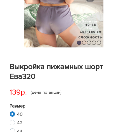
Выкройка пижамных шорт
Ева320
139р.
(цена по акции)
Размер
40
42
44