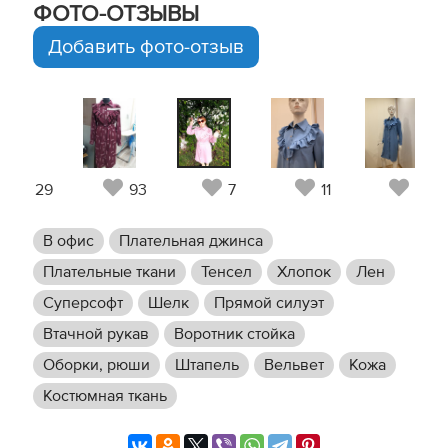
ФОТО-ОТЗЫВЫ
Добавить фото-отзыв
29
93
7
11
11
В офис
Плательная джинса
Плательные ткани
Тенсел
Хлопок
Лен
Суперсофт
Шелк
Прямой силуэт
Втачной рукав
Воротник стойка
Оборки, рюши
Штапель
Вельвет
Кожа
Костюмная ткань