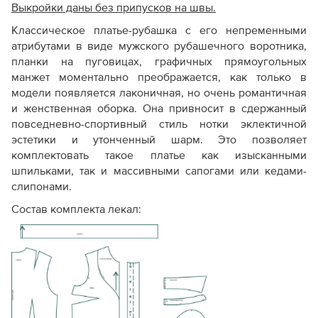
Очень низкая
Выкройки даны без припусков на швы.
Стандартная
Стоимость
(значительно дешевле
рынка)
Классическое платье-рубашка с его непременными
стандарта)
атрибутами в виде мужского рубашечного воротника,
планки на пуговицах, графичных прямоугольных
Отсутствуют
манжет моментально преображается, как только в
Припуски на швы
(закладываются
Предусмотр
модели появляется лаконичная, но очень романтичная
самостоятельно)
и женственная оборка. Она привносит в сдержанный
повседневно-спортивный стиль нотки эклектичной
эстетики и утонченный шарм. Это позволяет
Сокращенный
ряд
Полный выб
комплектовать такое платье как изысканными
Размерный ряд
размеров и/или ростовок
ростовок
шпильками, так и массивными сапогами или кедами-
слипонами.
Состав комплекта лекал:
Только конструктивная
основа
. Может не быть
Комплектация
надсечек, внутренних
Максимальн
лекал
разметок и деталей
обработки (обтачек,
подкладки).