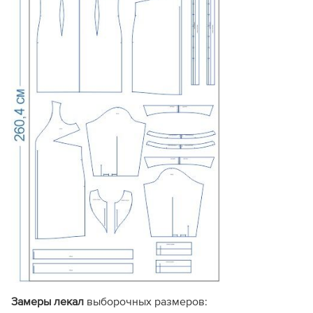
«Эконом»?
Рекомендуется:
Опытным мастерам
, которые хорошо знают
технологию пошива, умеют самостоятельно
моделировать внутренние детали (обтачки,
подкладку), рассчитывать припуски
и
корректировать изделие по длине
.
Желающим сэкономить
, кто ценит очень низкую
цену, готов ориентироваться на отзывы прошлых
лет и собирать лекала по крестикам-меткам без
обрезки полей.
Не рекомендуется:
Новичкам в шитье
, которым необходимы
пошаговые подсказки, подробные таблицы
прибавок и готовые детали обработки.
Тем, кому важен визуал
, так как у этих моделей нет
Замеры лекал
выборочных размеров:
фотографий отшитого образца, а технологию и