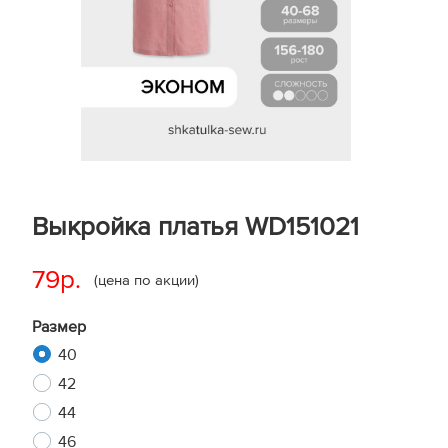
Выкройка платья WD151021
79р.
(цена по акции)
Размер
40
42
44
46