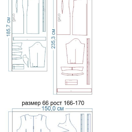
Краткая
(текст или видео
Пошаговый
Инструкция по
от подписчиков). Иногда
иллюстриро
пошиву
отсутствует.
или видео-к
Базовые
. Прибавки
определяются
Технические
Полные таб
самостоятельно по
данные
прибавок и 
выборочным графическим
схемам.
Большое количество
Опыт других
Стандартное
отзывов
, накопленных за
покупателей
отзывов
годы работы проекта.
Кому подойдет, а кому не
рекомендуется серия