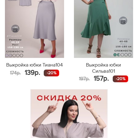
Выкройка юбки Тиана104
Выкройка юбки
Сильва101
139р.
174р.
-20%
157р.
197р.
-20%