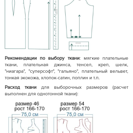
Экономичный
. Меньше
листов при печати, так как
Расход бумаги
мелкие детали
Стандартны
вычленяются из основных
лекал самостоятельно.
Без полей для обрезки
Рекомендации по выбору ткани
: мягкие плательные
(стыкуется по меткам-
ткани, плательная джинса, тенсел, креп, шелк,
крестикам).
Настройки
Сборка PDF-
С полями дл
"ниагара", "суперсофт", "гальяно", плательный вельвет,
печати полностью
файла
листов
тонкая экокожа, хлопок-сатин, поплин и т.п.
аналогичны стандарту.
См.
видео, как печатать
Расход ткани
для выборочных размеров (расчет
выкройку
выполнен для однотонной ткани):
Отсутствуют или есть
Профессион
Фото изделия
только одно фото
готового об