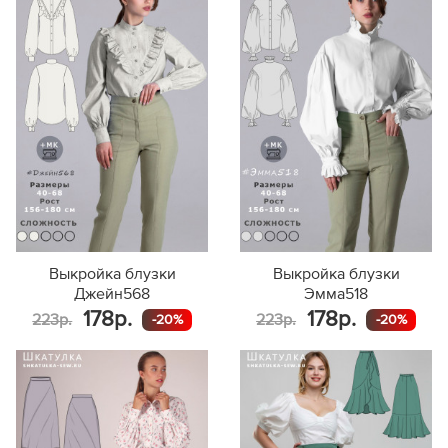
Выкройка блузки
Выкройка блузки
Джейн568
Эмма518
178р.
178р.
223р.
223р.
-20%
-20%