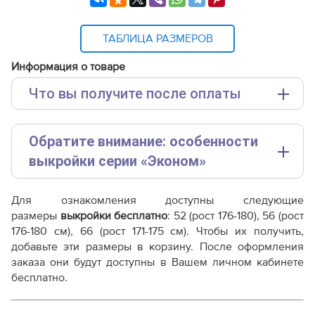
ТАБЛИЦА РАЗМЕРОВ
Информация о товаре
Что вы получите после оплаты
Основные файлы:
Обратите внимание: особенности
Выкройка PDF для печати на принтере A4 или
плоттере A0 с шириной печати 810мм в зависимости
выкройки серии «Эконом»
от выбора формата
Инструкция-платье-WD151021.pdf
Эта выкройка представлена в упрощенном формате.
Для ознакомления доступны следующие
Чтобы покупка оправдала ваши ожидания, пожалуйста,
Дополнительные файлы:
размеры
выкройки бесплатно
: 52 (рост 176-180), 56 (рост
ознакомьтесь с ключевыми отличиями от наших
Справочник - виды швов
176-180 см), 66 (рост 171-175 см). Чтобы их получить,
стандартных лекал:
Терминология машинных работ
добавьте эти размеры в корзину. После оформления
Терминология ВТО
заказа они будут доступны в Вашем личном кабинете
Параметр /
Дополнение к технологии пошива
бесплатно.
Линейка «Эконом»
Линейка «Ст
Характеристика
Как распечатывать выкройки
Как скорректировать готовую выкройку по росту