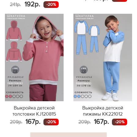
192р.
241р.
-20%
Выкройка детской
Выкройка детской
толстовки KJ120815
пижамы KK221012
167р.
167р.
209р.
209р.
-20%
-20%