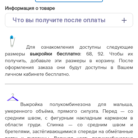
Информация о товаре
Что вы получите после оплаты
Основные файлы:
Выкройка PDF для печати на принтере A4 или
плоттере A0 с шириной печати 810мм в зависимости
Для ознакомления доступны следующие
от выбора формата
размеры
выкройки бесплатно
:
68, 92
. Чтобы их
Инструкция-полукомбинезон-Малыш813.pdf
получить, добавьте эти размеры в корзину. После
оформления заказа они будут доступны в Вашем
Дополнительные файлы:
личном кабинете бесплатно.
Справочник - виды швов
Терминология машинных работ
Терминология ВТО
Дополнение к технологии пошива
Выкройка полукомбинезона для малыша,
Как распечатывать выкройки
умеренного объёма, прямого силуэта. Перед — со
Как скорректировать готовую выкройку по росту
средним швом, с фигурным накладным карманом в
области груди. Спинка — со средним швом и
бретелями, застёгивающимися спереди на обмётанные