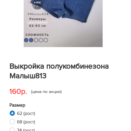
Выкройка полукомбинезона
Малыш813
160р.
(цена по акции)
Размер
62 (рост)
68 (рост)
74 (рост)