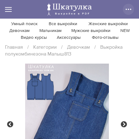
Умный поиск
Все выкройки
Женские выкройки
Девочкам
Мальчикам
Мужские выкройки
NEW
Видео курсы
Аксессуары
Фото-отзывы
Главная
/
Категории
/
Девочкам
/
Выкройка
полукомбинезона Малыш813
Previous
Next
Previous