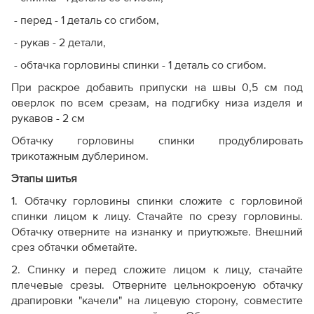
Не рекомендуется:
- перед - 1 деталь со сгибом,
Новичкам в шитье
, которым необходимы
- рукав - 2 детали,
пошаговые подсказки, подробные таблицы
- обтачка горловины спинки - 1 деталь со сгибом.
прибавок и готовые детали обработки.
Тем, кому важен визуал
, так как у этих моделей нет
При раскрое добавить припуски на швы 0,5 см под
фотографий отшитого образца, а технологию и
оверлок по всем срезам, на подгибку низа изделя и
посадку придется оценивать по базовой
рукавов - 2 см
конструкции.
Обтачку горловины спинки продублировать
трикотажным дублерином.
Этапы шитья
1. Обтачку горловины спинки сложите с горловиной
спинки лицом к лицу. Стачайте по срезу горловины.
Обтачку отверните на изнанку и приутюжьте. Внешний
срез обтачки обметайте.
2. Спинку и перед сложите лицом к лицу, стачайте
плечевые срезы. Отверните цельнокроеную обтачку
драпировки "качели" на лицевую сторону, совместите