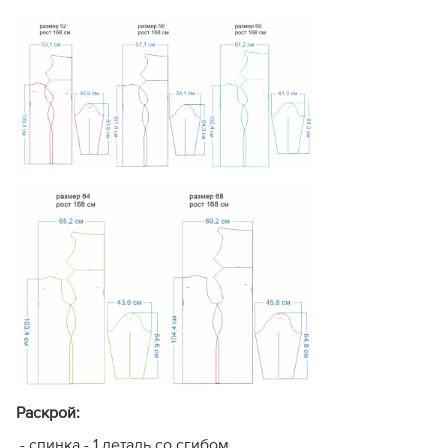
Большое количество
Опыт других
Стандартное
отзывов
, накопленных за
покупателей
отзывов
годы работы проекта.
Кому подойдет, а кому не
рекомендуется серия
«Эконом»?
Рекомендуется:
Опытным мастерам
, которые хорошо знают
технологию пошива, умеют самостоятельно
моделировать внутренние детали (обтачки,
подкладку), рассчитывать припуски
и
корректировать изделие по длине
.
Желающим сэкономить
, кто ценит очень низкую
цену, готов ориентироваться на отзывы прошлых
лет и собирать лекала по крестикам-меткам без
Раскрой:
обрезки полей.
- спинка - 1 деталь со сгибом,