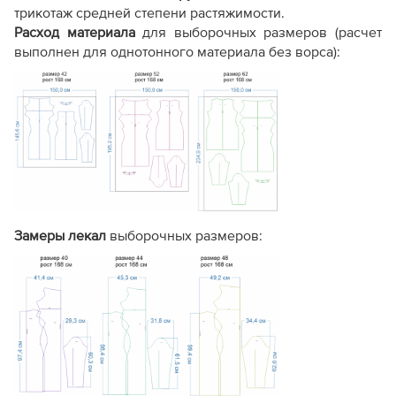
См.
видео, как печатать
трикотаж средней степени растяжимости.
выкройку
Расход материала
для выборочных размеров (расчет
выполнен для однотонного материала без ворса):
Отсутствуют или есть
Профессион
Фото изделия
только одно фото
готового об
Краткая
(текст или видео
Пошаговый
Инструкция по
от подписчиков). Иногда
иллюстриро
пошиву
отсутствует.
или видео-к
Замеры лекал
выборочных размеров:
Базовые
. Прибавки
определяются
Технические
Полные таб
самостоятельно по
данные
прибавок и 
выборочным графическим
схемам.