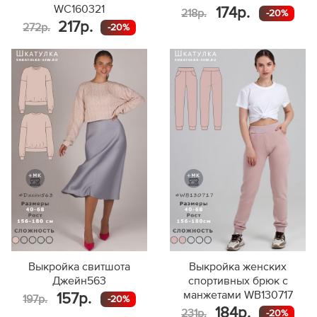
WC160321
174р.
218р.
-20%
217р.
272р.
-20%
Выкройка свитшота
Выкройка женских
Джейн563
спортивных брюк с
манжетами WB130717
157р.
197р.
-20%
184р.
231р.
-20%