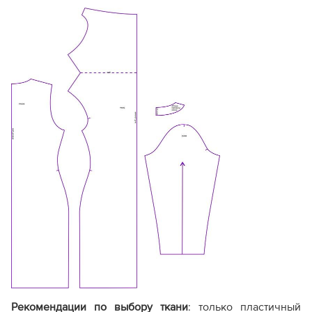
Только конструктивная
основа
. Может не быть
Комплектация
надсечек, внутренних
Максимальн
лекал
разметок и деталей
обработки (обтачек,
подкладки).
Экономичный
. Меньше
листов при печати, так как
Расход бумаги
мелкие детали
Стандартны
вычленяются из основных
лекал самостоятельно.
Без полей для обрезки
(стыкуется по меткам-
крестикам).
Настройки
Сборка PDF-
С полями дл
печати полностью
файла
листов
аналогичны стандарту.
Рекомендации по выбору ткани
: только пластичный