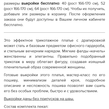
Справочник - виды швов
размеры
выкройки бесплатно
: 40 (рост 166-170 см), 52
ознакомьтесь с ключевыми отличиями от наших
Терминология машинных работ
(рост 166-170 см), 64 (рост 166-170 см). Чтобы их получить,
стандартных лекал:
Терминология ВТО
добавьте эти размеры в корзину. После оформления
Дополнение к технологии пошива
заказа они будут доступны в Вашем личном кабинете
Параметр /
Как распечатывать выкройки
бесплатно.
Линейка «Эконом»
Линейка «Ст
Характеристика
Как скорректировать готовую выкройку по росту
Очень низкая
Это эффектное трикотажное платье с драпировкой
Стандартная
Стоимость
(значительно дешевле
может стать и базовым предметом офисного гардероба,
рынка)
стандарта)
и стильным вечерним нарядом. Мягкие фалды «качель»
женственны и элегантны. Правильно подобранный
Отсутствуют
трикотаж в меру облегает фигуру, создавая изящный
Припуски на швы
(закладываются
Предусмотр
пленительный образ современной женщины.
самостоятельно)
Готовые выкройки этого платья, мастер-класс по его
пошиву, минимализм деталей кроя, подробное
описание и несложность пошива позволят вам сшить
Сокращенный
ряд
Полный выб
его без особых проблем, быстро и с удовольствием.
Размерный ряд
размеров и/или ростовок
ростовок
Выкройки даны без припусков на швы.
Состав комплекта лекал: