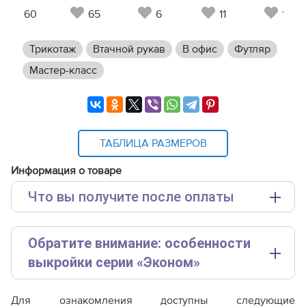
60
65
6
11
12
Трикотаж
Втачной рукав
В офис
Футляр
Мастер-класс
ТАБЛИЦА РАЗМЕРОВ
Информация о товаре
Что вы получите после оплаты
Основные файлы:
Обратите внимание: особенности
Выкройка PDF для печати на принтере A4 или
плоттере A0 с шириной печати 810мм в зависимости
выкройки серии «Эконом»
от выбора формата
Эта выкройка представлена в упрощенном формате.
Дополнительные файлы:
Для ознакомления доступны следующие
Чтобы покупка оправдала ваши ожидания, пожалуйста,