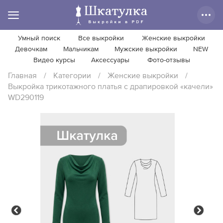
Умный поиск
Все выкройки
Женские выкройки
Девочкам
Мальчикам
Мужские выкройки
NEW
Видео курсы
Аксессуары
Фото-отзывы
Главная
/
Категории
/
Женские выкройки
/
Выкройка трикотажного платья с драпировкой «качели»
WD290119
Previous
Next
Previous