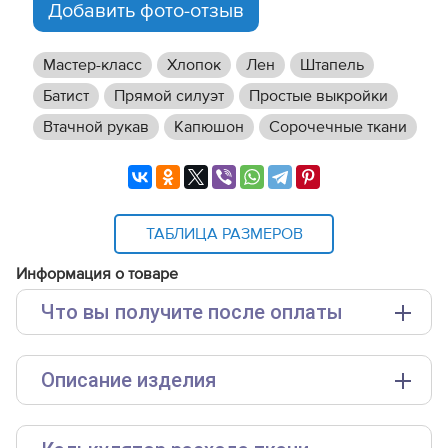
Добавить фото-отзыв
Мастер-класс
Хлопок
Лен
Штапель
Батист
Прямой силуэт
Простые выкройки
Втачной рукав
Капюшон
Сорочечные ткани
ТАБЛИЦА РАЗМЕРОВ
Информация о товаре
Что вы получите после оплаты
Основные файлы:
Описание изделия
Выкройка PDF для печати на принтере A4 или
плоттере A0 с шириной печати 810мм в зависимости
от выбора формата
Инструкция-туника-Лиам9026.pdf