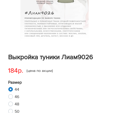
Выкройка туники Лиам9026
184р.
(цена по акции)
Размер
44
46
48
50