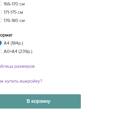
166-170 см
171-175 см
176-180 см
ормат
A4 (184р.)
A0+A4 (239р.)
аблица размеров
ак купить выкройку?
В корзину