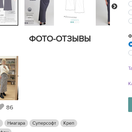
Next
Ф
ФОТО-ОТЗЫВЫ
Т
К
86
Ниагара
Суперсофт
Креп