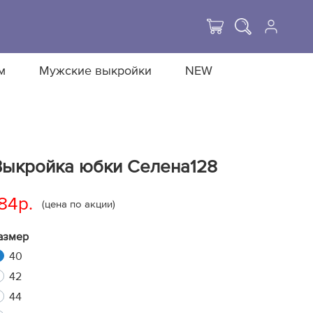
м
Мужские выкройки
NEW
Выкройка юбки Селена128
84р.
(цена по акции)
азмер
40
42
44