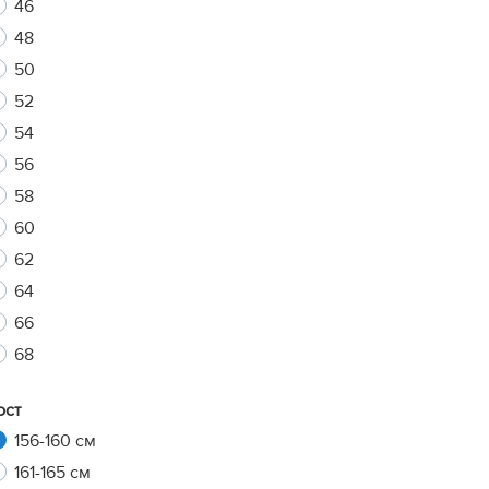
46
48
50
xt
52
54
56
58
60
62
64
66
68
ост
156-160 см
161-165 см