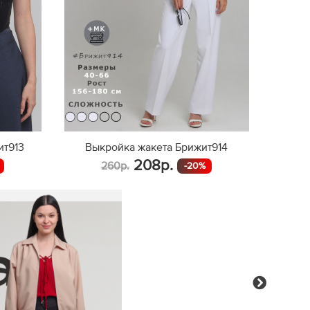
ит913
Выкройка жакета Брижит914
208р.
260р.
-20%
Next