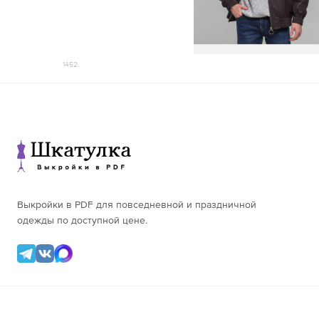
156-160
171-175
109,2
161-165
176-180
112,4
58
166-170
156-160
99,5
171-175
161-165
102,8
176-180
1452
54
166-170
106,0
156-160
171-175
109,3
161-165
176-180
112,5
60
166-170
156-160
99,6
171-175
161-165
102,9
176-180
56
166-170
106,1
156-160
171-175
109,4
161-165
176-180
112,6
62
166-170
156-160
99,7
Выкройки в PDF для повседневной и праздничной
171-175
161-165
103,0
одежды по доступной цене.
176-180
58
166-170
106,2
156-160
171-175
109,5
161-165
176-180
112,7
64
166-170
156-160
99,8
171-175
161-165
103,1
176-180
60
166-170
106,3