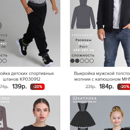
ойка детских спортивных
Выкройка мужской толсто
штанов KP030912
молнии с капюшоном MH
139р.
184р.
174р.
231р.
-20%
-20%