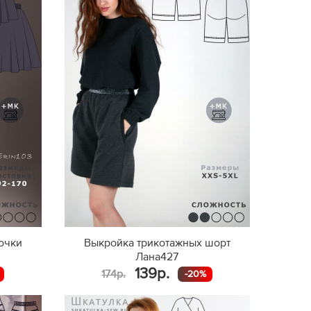
очки
Выкройка трикотажных шорт
Лана427
139р.
174р.
-20%