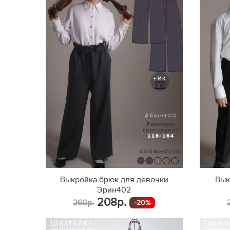
Выкройка брюк для девочки
Вык
Эрин402
208р.
260р.
-20%