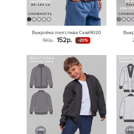
Выкройка лонгслива Скай9020
Выкр
152р.
190р.
-20%