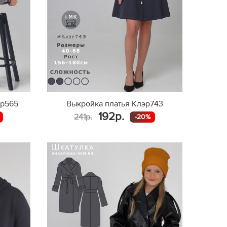
эр565
Выкройка платья Клэр743
192р.
241р.
-20%