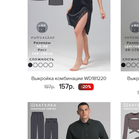
Выкройка комбинации WD181220
Выкр
157р.
197р.
-20%