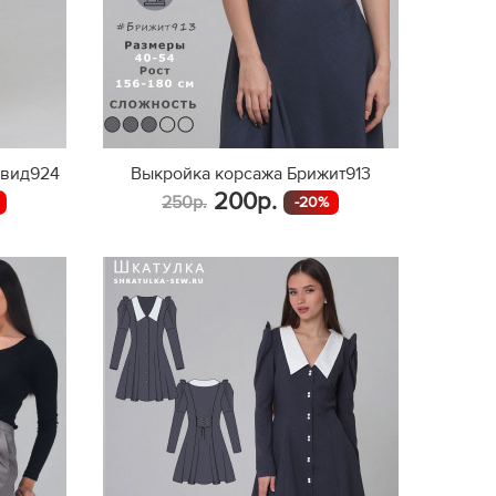
эвид924
Выкройка корсажа Брижит913
200р.
250р.
-20%