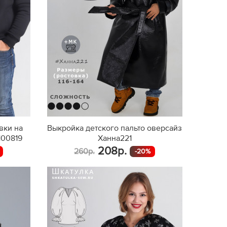
вки на
Выкройка детского пальто оверсайз
100819
Ханна221
208р.
260р.
-20%