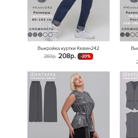
Выкройка куртки Кевин242
Вы
208р.
260р.
-20%