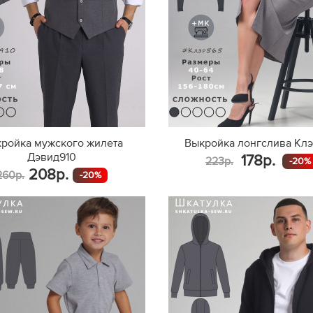
ройка мужского жилета
Выкройка лонгслива Кл
Дэвид910
178р.
223р.
-20%
208р.
260р.
-20%