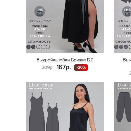
Выкройка юбки Брижит120
Вык
167р.
209р.
-20%