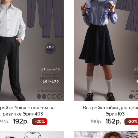
ройка брюк с поясом на
Выкройка юбки для дев
резинке Эрин403
Эрин103
192р.
152р.
241р.
190р.
-20%
-20%