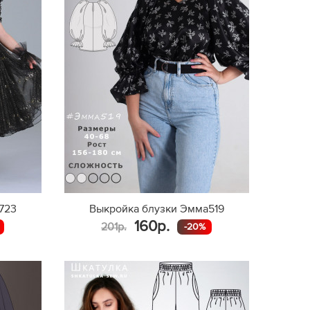
723
Выкройка блузки Эмма519
160р.
201р.
-20%