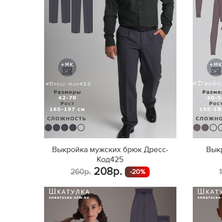
Выкройка мужских брюк Дресс-
Вык
Код425
208р.
260р.
-20%