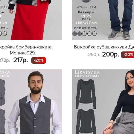
кройка бомбера-жакета
Выкройка рубашки-худи Д
Моника929
200р.
250р.
-20%
217р.
272р.
-20%