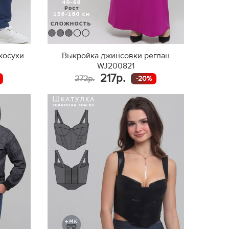
косухи
Выкройка джинсовки реглан
WJ200821
217р.
272р.
-20%