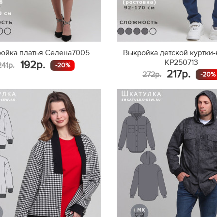
ойка платья Селена7005
Выкройка детской куртки-
KP250713
192р.
241р.
-20%
217р.
272р.
-20%