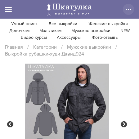
Умный поиск
Все выкройки
Женские выкройки
Девочкам
Мальчикам
Мужские выкройки
NEW
Видео курсы
Аксессуары
Фото-отзывы
Главная
/
Категории
/
Мужские выкройки
/
Выкройка рубашки-худи Дэвид924
Previous
Next
Previous