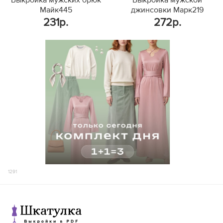
Выкройка мужских брюк
Выкройка мужской
191-197
191-197
87,7
215
Майк445
джинсовки Марк219
165-170
165-170
78,6
207
231р.
272р.
171-177
171-177
81,1
204
66
62
178-183
178-183
83,5
215
184-190
184-190
86,0
215
191-197
191-197
88,4
215
165-170
165-170
79,3
213
171-177
171-177
81,8
217
68
64
178-183
178-183
84,2
218
184-190
184-190
86,7
226
191-197
191-197
89,1
223
165-170
165-170
80,0
213
171-177
171-177
82,5
227
70
66
178-183
178-183
84,9
219
184-190
184-190
87,4
232
1291
191-197
191-197
89,8
237
165-170
225
171-177
224
68
178-183
235
184-190
231