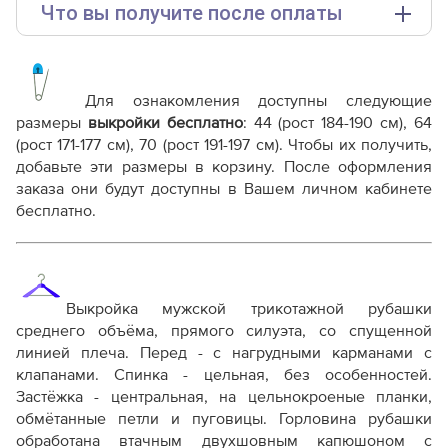
Что вы получите после оплаты
Основные файлы:
Выкройка PDF для печати на принтере A4 или
плоттере A0 с шириной печати 810мм в зависимости
Для ознакомления доступны следующие
от выбора формата
размеры
выкройки бесплатно
:
44 (рост 184-190 см), 64
Инструкция-рубашка-худи-Дэвид924.pdf
(рост 171-177 см), 70 (рост 191-197 см)
. Чтобы их получить,
добавьте эти размеры в корзину. После оформления
Дополнительные файлы:
заказа они будут доступны в Вашем личном кабинете
Справочник - виды швов
бесплатно.
Терминология машинных работ
Терминология ВТО
Дополнение к технологии пошива
Как распечатывать выкройки
Как скорректировать готовую выкройку по росту
Выкройка мужской трикотажной рубашки
среднего объёма, прямого силуэта, со спущенной
линией плеча.
Перед - с нагрудными карманами с
клапанами.
Спинка - цельная, без особенностей.
Застёжка - центральная, на цельнокроеные планки,
обмётанные петли и пуговицы.
Горловина рубашки
обработана втачным двухшовным капюшоном с