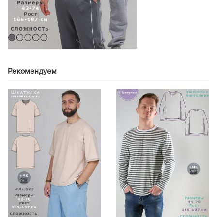
165-170
165-170
73,2
165
171-177
171-177
75,6
170
50
46
178-183
178-183
78,1
175
184-190
184-190
80,5
176
191-197
191-197
83,0
179
165-170
165-170
73,8
167
171-177
171-177
76,3
181
Рекомендуем
52
48
178-183
178-183
78,7
170
184-190
184-190
81,2
189
191-197
191-197
83,6
185
165-170
165-170
74,5
171
171-177
171-177
77,0
183
54
50
178-183
178-183
79,4
180
184-190
184-190
81,9
184
191-197
191-197
84,3
194
165-170
165-170
75,2
173
171-177
171-177
77,7
182
56
52
178-183
178-183
80,1
209
184-190
184-190
82,6
188
191-197
191-197
85,0
200