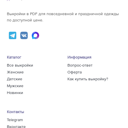
191-197
244
165-170
222
Выкройки в PDF для повседневной и праздничной одежды
171-177
228
по доступной цене.
70
178-183
232
184-190
225
191-197
229
Каталог
Информация
Все выкройки
Вопрос-ответ
Женские
Оферта
Детские
Как купить выкройку?
Мужские
Новинки
Контакты
Telegram
Вконтакте