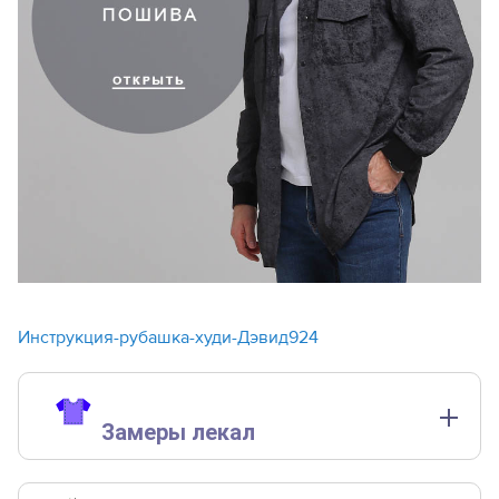
Инструкция-рубашка-худи-Дэвид924
Замеры лекал
Замеры лекал выполнены без учета припусков на швы.