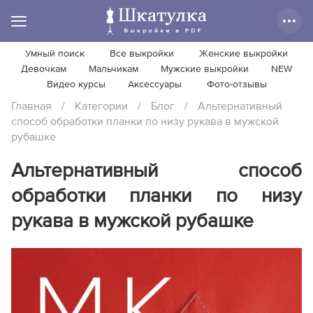
Умный поиск
Все выкройки
Женские выкройки
Девочкам
Мальчикам
Мужские выкройки
NEW
Видео курсы
Аксессуары
Фото-отзывы
Главная
/
Категории
/
Блог
/
Альтернативный
способ обработки планки по низу рукава в мужской
рубашке
Альтернативный способ
обработки планки по низу
рукава в мужской рубашке