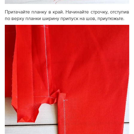
Притачайте планку в край. Начинайте строчку, отступив
по верху планки ширину припуск на шов, приутюжьте.