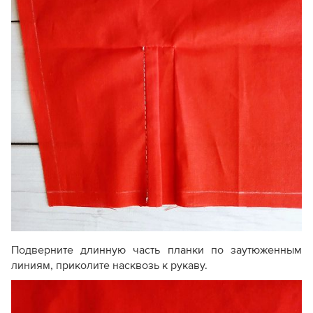
Подверните длинную часть планки по заутюженным
линиям, приколите насквозь к рукаву.