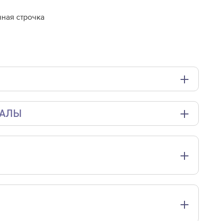
чная строчка
ИАЛЫ
ьём изделие из плащевки, то должны использовать
М-М». Они отлично подходят для тонких и плотных
о. Они имеют тонкое, конусообразное, удлинённое
на швы.
гладильная доска;
типу ткани, булавки для закалывания или маленькие
ный замер
замер рукава на
длина издел
длина рукава,