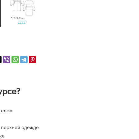
урсе?
ителем
 верхней одежде
ке