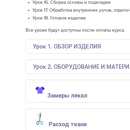
Урок 16. Сборка основы и подкладки
Урок 17. Обработка внутренних узлов, отдело
Урок 18. Готовое изделие
Все уроки будут доступны после оплаты курса.
Урок 1. ОБЗОР ИЗДЕЛИЯ
Урок 2. ОБОРУДОВАНИЕ И МАТЕР
Бытовая швейная машинка.
Иглы для швейной машины. Поскольку мы ш
иглы Microtex с пометкой «особо острые 
Замеры лекал
курточных тканей, с покрытием и без нег
остриё.
Замеры лекал выполнены без учета припусков 
Утюг с паром или без, утюжильный стол или 
Ручная и машинные иглы, соответствующие 
Расход ткани
полный замер
полный замер
пол
прищепки.