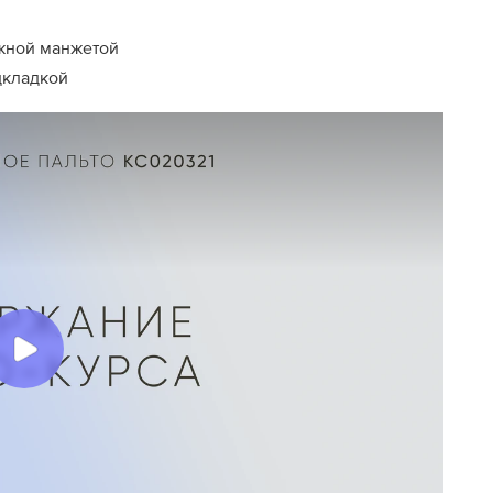
ажной манжетой
дкладкой