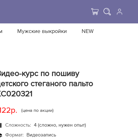
м
Мужские выкройки
NEW
Видео-курс по пошиву
етского стеганого пальто
KC020321
122р.
(цена по акции)
Сложность:
4 (сложно, нужен опыт)
Формат:
Видеозапись