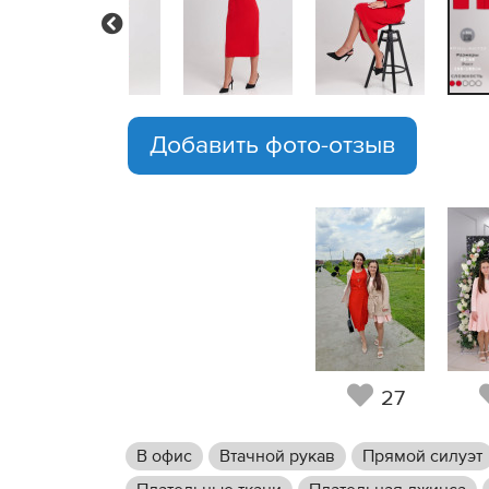
Previous
Добавить фото-отзыв
27
В офис
Втачной рукав
Прямой силуэт