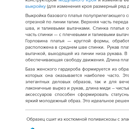
конструктором
Модульного Кроя
и изменить её
Дополнение к технологии пошива
выкройку
(для изменения кроя размерный ряд до
Как распечатывать выкройки
Как скорректировать готовую выкройку по р
Выкройка базового платья полуприлегающего си
отрезной по линии талии. Верхняя часть перед
шва, и талиевыми вытачками. Спинка платья 
часть спинки — с плечевыми и талиевыми вытач
Горловина платья — круглой формы, обрабо
расположена в среднем шве спинки. Рукав плат
вытачкой, выходящей из линии низа рукава. 
обеспечивающая свободу движения. Длина плат
База женского гардероба формируется из обра
которых она оказывается наиболее часто. Эт
элегантных деловых образов, так и для вече
лаконичные вырез и рукав, длина миди – чисты
аксессуаров способен сформировать статусн
яркий молодежный образ. Это идеальное решени
Образец сшит из костюмной поливискозы с эла