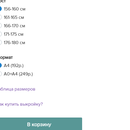
ост
156-160 см
161-165 см
166-170 см
171-175 см
176-180 см
ормат
A4 (192р.)
A0+A4 (249р.)
аблица размеров
ак купить выкройку?
В корзину