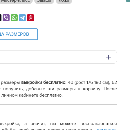
Мастер-класс
Замша
Кожа
ЦА РАЗМЕРОВ
и плоттере A0 с шириной печати 810мм в зависимости
 размеры
выкройки бесплатно
: 40
(рост 176-180 см), 62
х получить, добавьте эти размеры в корзину. После
 личном кабинете бесплатно.
выкройка, а значит, вы можете воспользоваться