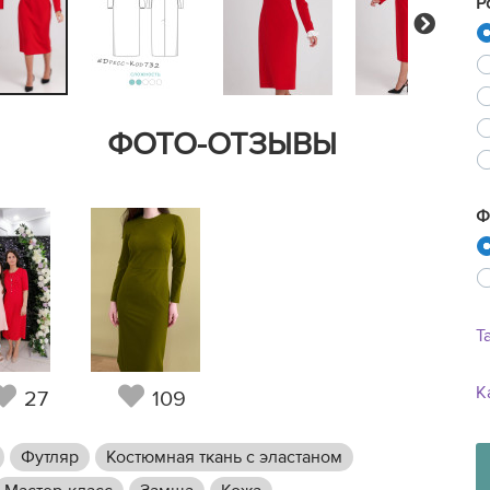
Р
Next
ФОТО-ОТЗЫВЫ
Ф
Т
К
27
109
Футляр
Костюмная ткань с эластаном