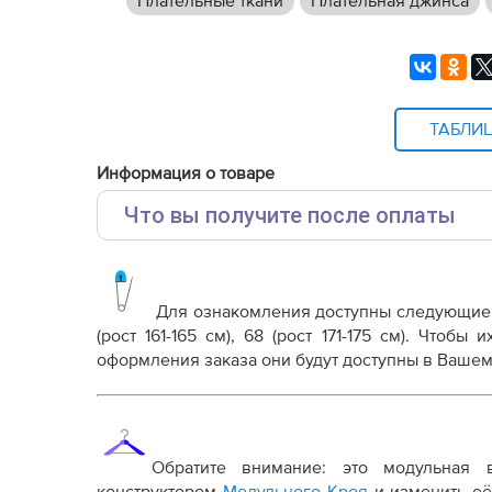
Плательные ткани
Плательная джинса
ТАБЛИ
Информация о товаре
Что вы получите после оплаты
Основные файлы:
Выкройка PDF для печати на принтере A4 ил
от выбора формата
Для ознакомления доступны следующие
Инструкция-платье-Дресс-Код732.pdf
(рост 161-165 см), 68 (рост 171-175 см)
. Чтобы и
Платье-Дресс-код732-корректировки.pdf
оформления заказа они будут доступны в Вашем
Дополнительные файлы:
Справочник - виды швов
Терминология машинных работ
Обратите внимание: это модульная 
Терминология ВТО