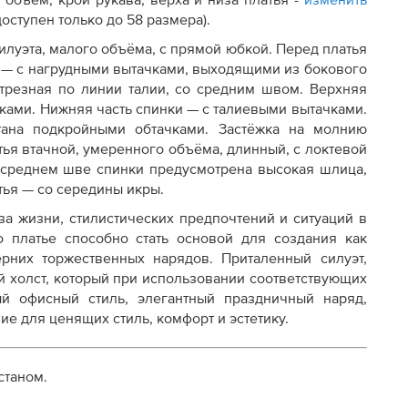
 объём, крой рукава, верха и низа платья -
изменить
ступен только до 58 размера).
осту
луэта, малого объёма, с прямой юбкой. Перед платья
а — с нагрудными вытачками, выходящими из бокового
отрезная по линии талии, со средним швом. Верхняя
ками. Нижняя часть спинки — с талиевыми вытачками.
тана подкройными обтачками. Застёжка на молнию
ья втачной, умеренного объёма, длинный, с локтевой
В среднем шве спинки предусмотрена высокая шлица,
ья — со середины икры.
за жизни, стилистических предпочтений и ситуаций в
о платье способно стать основой для создания как
рних торжественных нарядов. Приталенный силуэт,
й холст, который при использовании соответствующих
ый офисный стиль, элегантный праздничный наряд,
е для ценящих стиль, комфорт и эстетику.
станом.