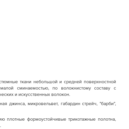
стюмные ткани небольшой и средней поверхностной
 малой сминаемостью, по волокнистому составу с
ческих и искусственных волокон.
ная джинса, микровельвет, габардин стрейч, "барби",
ию плотные формоустойчивые трикотажные полотна,
.