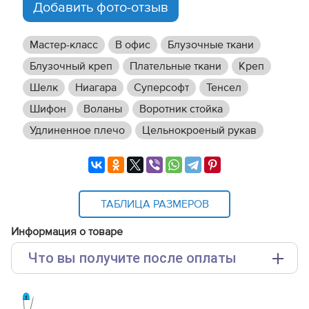
Добавить фото-отзыв
Мастер-класс
В офис
Блузочные ткани
Блузочный креп
Плательные ткани
Креп
Шелк
Ниагара
Суперсофт
Тенсел
Шифон
Воланы
Воротник стойка
Удлиненное плечо
Цельнокроеный рукав
ТАБЛИЦА РАЗМЕРОВ
Информация о товаре
Что вы получите после оплаты
Основные файлы:
Выкройка PDF для печати на принтере A4 или