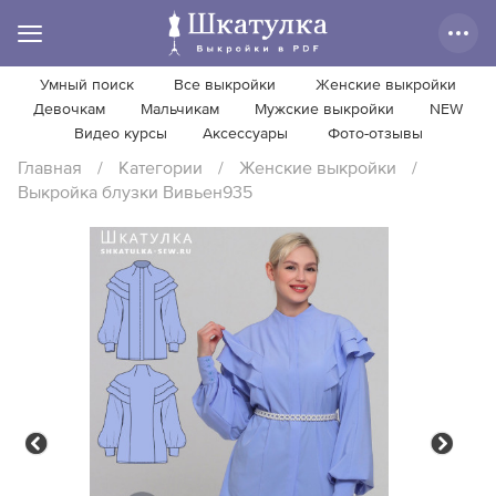
Умный поиск
Все выкройки
Женские выкройки
Девочкам
Мальчикам
Мужские выкройки
NEW
Видео курсы
Аксессуары
Фото-отзывы
Главная
/
Категории
/
Женские выкройки
/
Выкройка блузки Вивьен935
Previous
Next
Previous