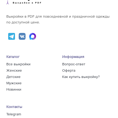
64
166-170
312
68
166-170
74,8
171-175
318
171-175
76,8
176-180
321
176-180
78,8
Выкройки в PDF для повседневной и праздничной одежды
156-160
284
по доступной цене.
161-165
284
66
166-170
305
171-175
317
176-180
324
156-160
304
Каталог
Информация
161-165
314
68
166-170
302
Все выкройки
Вопрос-ответ
171-175
339
Женские
Оферта
176-180
327
Детские
Как купить выкройку?
Мужские
Новинки
Контакты
Telegram