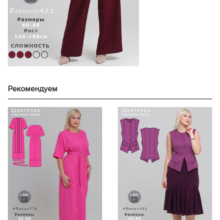
171-175
76,1
176-180
247
176-180
78,1
156-160
236
156-160
70,2
161-165
251
161-165
72,2
42
166-170
265
46
166-170
74,2
171-175
238
171-175
76,2
176-180
264
176-180
78,2
156-160
248
156-160
70,2
Рекомендуем
161-165
249
161-165
72,2
44
166-170
255
48
166-170
74,2
171-175
252
171-175
76,2
176-180
262
176-180
78,2
156-160
249
156-160
70,3
161-165
245
161-165
72,3
46
166-170
275
50
166-170
74,3
171-175
267
171-175
76,3
176-180
269
176-180
78,3
156-160
254
156-160
70,3
161-165
272
161-165
72,3
48
166-170
268
52
166-170
74,3