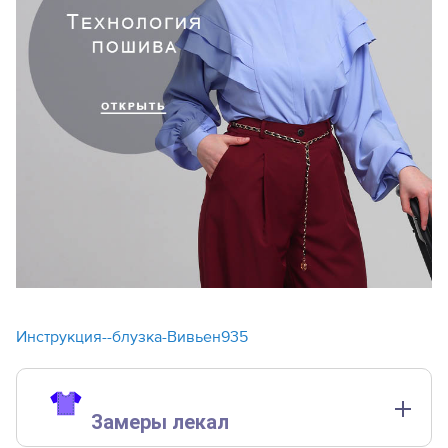
Инструкция--блузка-Вивьен935
Замеры лекал