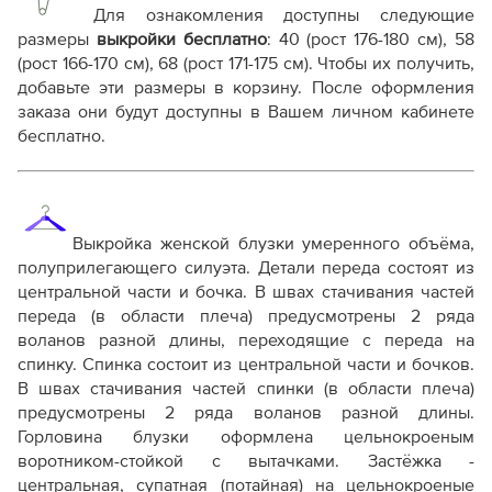
плоттере A0 с шириной печати 810мм в зависимости
Для ознакомления доступны следующие
от выбора формата
размеры
выкройки бесплатно
:
40 (рост 176-180 см), 58
Инструкция--блузка-Вивьен935.pdf
(рост 166-170 см), 68 (рост 171-175 см)
. Чтобы их получить,
добавьте эти размеры в корзину. После оформления
Дополнительные файлы:
заказа они будут доступны в Вашем личном кабинете
Справочник - виды швов
бесплатно.
Терминология машинных работ
Терминология ВТО
Дополнение к технологии пошива
Как распечатывать выкройки
Как скорректировать готовую выкройку по росту
Выкройка женской блузки умеренного объёма,
полуприлегающего силуэта.
Детали переда состоят из
центральной части и бочка. В швах стачивания частей
переда (в области плеча) предусмотрены 2 ряда
воланов разной длины, переходящие с переда на
спинку.
Спинка состоит из центральной части и бочков.
В швах стачивания частей спинки (в области плеча)
предусмотрены 2 ряда воланов разной длины.
Горловина блузки оформлена цельнокроеным
воротником-стойкой с вытачками. Застёжка -
центральная, супатная (потайная) на цельнокроеные