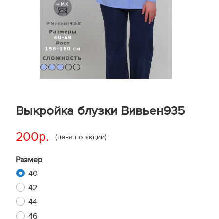
Выкройка блузки Вивьен935
200р.
(цена по акции)
Размер
40
42
44
46