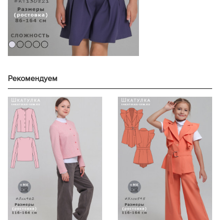
122
146
184
128
152
199
134
158
207
140
164
217
146
170
234
152
158
Рекомендуем
164
170