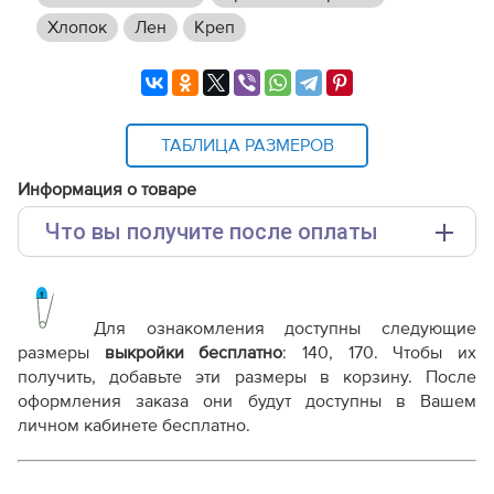
Хлопок
Лен
Креп
ТАБЛИЦА РАЗМЕРОВ
Информация о товаре
Что вы получите после оплаты
Основные файлы:
Выкройка PDF для печати на принтере A4 или
плоттере A0 с шириной печати 810мм в зависимости
Для ознакомления доступны следующие
от выбора формата
размеры
выкройки бесплатно
:
140, 170
. Чтобы их
Инструкция-брюки-Хлоя449.pdf
получить, добавьте эти размеры в корзину. После
оформления заказа они будут доступны в Вашем
Дополнительные файлы:
личном кабинете бесплатно.
Справочник - виды швов
Терминология машинных работ
Терминология ВТО