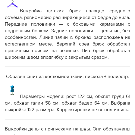
Дополнение к технологии пошива
Выкройка детских брюк палаццо среднего
Как распечатывать выкройки
объёма, равномерно расширяющиеся от бедра до низа.
Как скорректировать готовую выкройку по росту
Передние половинки — с боковыми карманами с
подрезным бочком. Задние половинки — цельные, без
особенностей. Линия талии в брюках расположена на
естественном месте. Верхний срез брюк обработан
притачным поясом на резинке. Низ брюк обработан
широким швом вподгибку с закрытым срезом.
Образец сшит из костюмной ткани, вискоза + полиэстр.
Параметры модели: рост 122 см, обхват груди 61
см, обхват талии 58 см, обхват бедер 64 см. Выбрана
выкройка 122 размера. Корректировки не выполнялись.
Выкройки даны с припусками на швы. Они обозначены