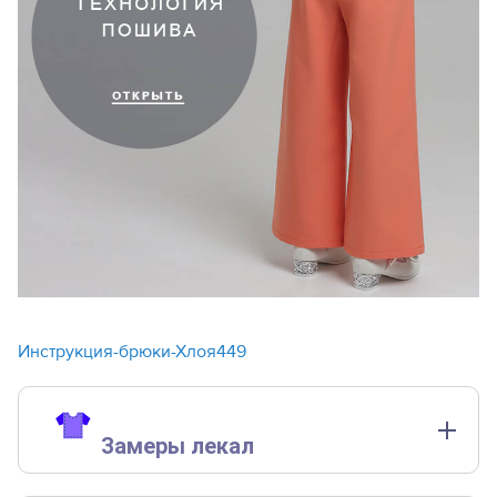
Инструкция-брюки-Хлоя449
Замеры лекал
Замеры лекал выполнены без учета припусков на швы.