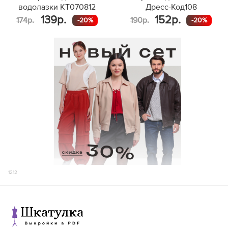
водолазки KT070812
Дресс-Код108
139р.
152р.
174р.
190р.
-20%
-20%
1212