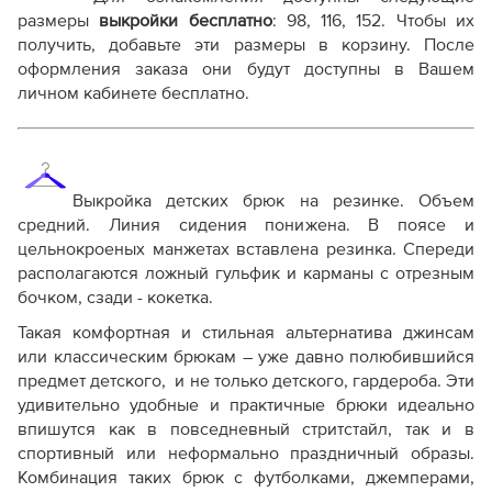
от выбора формата
размеры
выкройки бесплатно
:
98, 116, 152
. Чтобы их
Инструкция-брюки-Роб420.pdf
получить, добавьте эти размеры в корзину. После
оформления заказа они будут доступны в Вашем
Дополнительные файлы:
личном кабинете бесплатно.
Справочник - виды швов
Терминология машинных работ
Терминология ВТО
Дополнение к технологии пошива
Выкройка детских брюк на резинке. Объем
Как распечатывать выкройки
средний. Линия сидения понижена. В поясе и
Как скорректировать готовую выкройку по росту
цельнокроеных манжетах вставлена резинка. Спереди
располагаются ложный гульфик и карманы с отрезным
бочком, сзади - кокетка.
Такая комфортная и стильная альтернатива джинсам
или классическим брюкам – уже давно полюбившийся
предмет детского, и не только детского, гардероба. Эти
удивительно удобные и практичные брюки идеально
впишутся как в повседневный стритстайл, так и в
спортивный или неформально праздничный образы.
Комбинация таких брюк с футболками, джемперами,