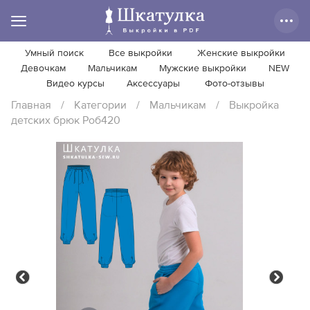
Умный поиск
Все выкройки
Женские выкройки
Девочкам
Мальчикам
Мужские выкройки
NEW
Видео курсы
Аксессуары
Фото-отзывы
Главная
/
Категории
/
Мальчикам
/
Выкройка
детских брюк Роб420
Previous
Next
Previous