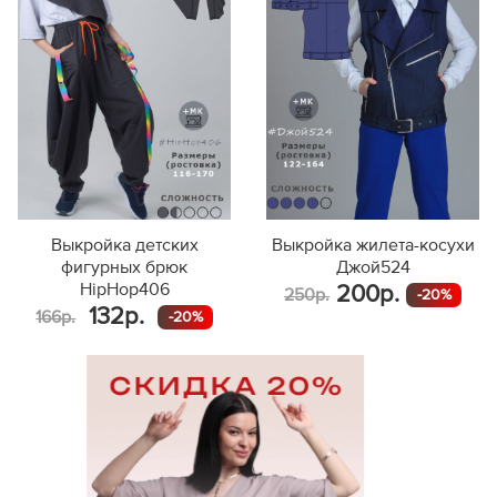
Выкройка детских
Выкройка жилета-косухи
фигурных брюк
Джой524
HipHop406
200р.
250р.
-20%
132р.
166р.
-20%