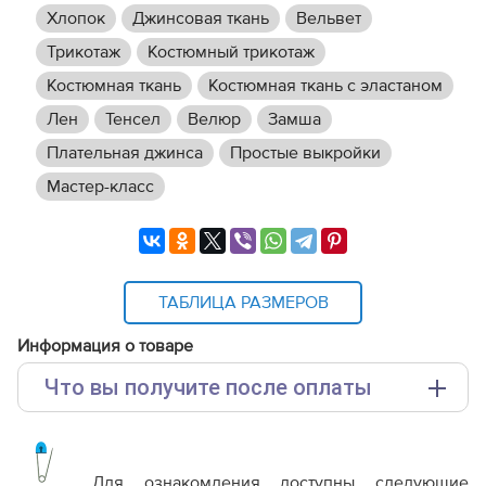
Хлопок
Джинсовая ткань
Вельвет
Трикотаж
Костюмный трикотаж
Костюмная ткань
Костюмная ткань с эластаном
Лен
Тенсел
Велюр
Замша
Плательная джинса
Простые выкройки
Мастер-класс
ТАБЛИЦА РАЗМЕРОВ
Информация о товаре
Что вы получите после оплаты
Основные файлы:
Выкройка PDF для печати на принтере A4 или
плоттере A0 с шириной печати 810мм в зависимости
Для ознакомления доступны следующие