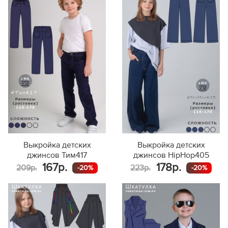
128
134
140
146
152
158
164
170
Выкройка детских
Выкройка детских
джинсов Тим417
джинсов HipHop405
167р.
178р.
209р.
223р.
-20%
-20%