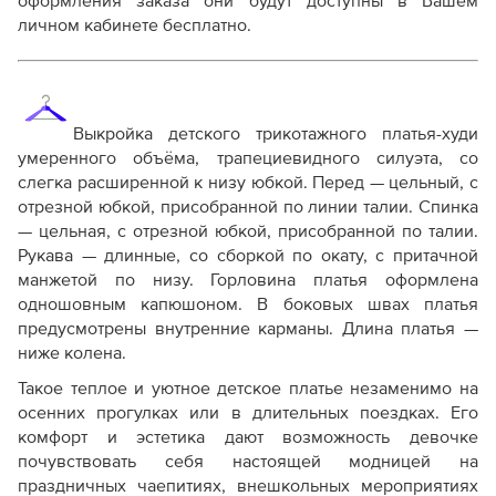
оформления заказа они будут доступны в Вашем
Дополнительные файлы:
личном кабинете бесплатно.
Справочник - виды швов
Терминология машинных работ
Терминология ВТО
Дополнение к технологии пошива
Выкройка детского трикотажного платья-худи
Как распечатывать выкройки
умеренного объёма, трапециевидного силуэта, со
Как скорректировать готовую выкройку по росту
слегка расширенной к низу юбкой. Перед — цельный, с
отрезной юбкой, присобранной по линии талии. Спинка
— цельная, с отрезной юбкой, присобранной по талии.
Рукава — длинные, со сборкой по окату, с притачной
манжетой по низу. Горловина платья оформлена
одношовным капюшоном. В боковых швах платья
предусмотрены внутренние карманы. Длина платья —
ниже колена.
Такое теплое и уютное детское платье незаменимо на
осенних прогулках или в длительных поездках. Его
комфорт и эстетика дают возможность девочке
почувствовать себя настоящей модницей на
праздничных чаепитиях, внешкольных мероприятиях