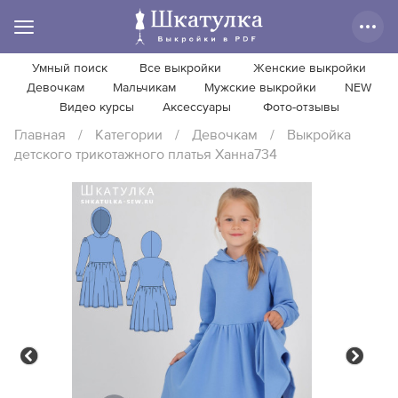
Умный поиск
Все выкройки
Женские выкройки
Девочкам
Мальчикам
Мужские выкройки
NEW
Видео курсы
Аксессуары
Фото-отзывы
Главная
/
Категории
/
Девочкам
/
Выкройка
детского трикотажного платья Ханна734
Previous
Next
Previous