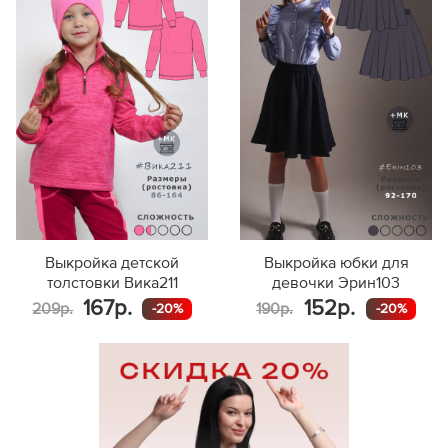
152
197
158
218
164
225
Выкройка детской
Выкройка юбки для
толстовки Вика211
девочки Эрин103
167р.
152р.
209р.
190р.
-20%
-20%