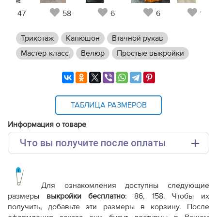
47
58
6
6
10
Трикотаж
Капюшон
Втачной рукав
Мастер-класс
Велюр
Простые выкройки
ТАБЛИЦА РАЗМЕРОВ
Информация о товаре
Что вы получите после оплаты
Основные файлы:
Выкройка PDF для печати на принтере A4 или
плоттере A0 с шириной печати 810мм в зависимости
Для ознакомления доступны следующие
от выбора формата
размеры
выкройки бесплатно
:
86, 158
. Чтобы их
Инструкция-платье-Ханна734.pdf
получить, добавьте эти размеры в корзину. После