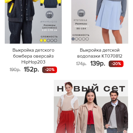
Выкройка детского
Выкройка детской
бомбера оверсайз
водолазки KT070812
HipHop203
139р.
174р.
-20%
152р.
190р.
-20%