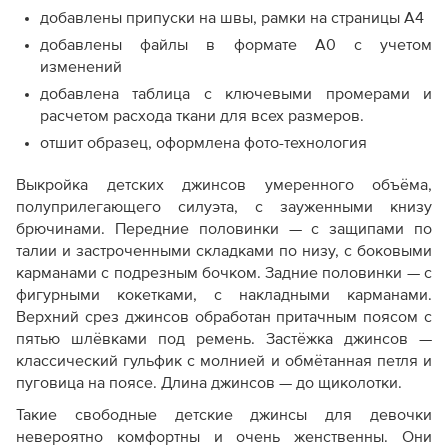
Как скорректировать готовую выкройку по росту
добавлены припуски на швы, рамки на страницы А4
добавлены файлы в формате А0 с учетом
изменений
добавлена таблица с ключевыми промерами и
расчетом расхода ткани для всех размеров.
отшит образец, оформлена фото-технология
Выкройка детских джинсов умеренного объёма,
полуприлегающего силуэта, с зауженными книзу
брючинами. Передние половинки — с защипами по
талии и застроченными складками по низу, с боковыми
карманами с подрезным бочком. Задние половинки — с
фигурными кокетками, с накладными карманами.
Верхний срез джинсов обработан притачным поясом с
пятью шлёвками под ремень. Застёжка джинсов —
классический гульфик с молнией и обмётанная петля и
пуговица на поясе. Длина джинсов — до щиколотки.
Такие свободные детские джинсы для девочки
невероятно комфортны и очень женственны. Они