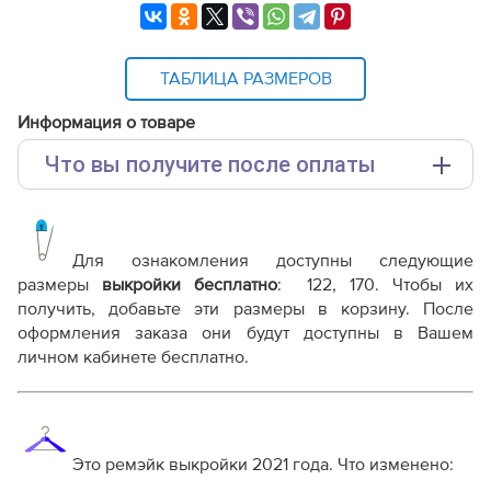
ТАБЛИЦА РАЗМЕРОВ
Информация о товаре
Что вы получите после оплаты
Основные файлы:
Выкройка PDF для печати на принтере A4 или
плоттере A0 с шириной печати 810мм в зависимости
Для ознакомления доступны следующие
от выбора формата
размеры
выкройки бесплатно
: 122, 170. Чтобы их
Инструкция-джинсы-с-защипами-для-девочки-
получить, добавьте эти размеры в корзину. После
KP030921.pdf
оформления заказа они будут доступны в Вашем
Дополнительные файлы:
личном кабинете бесплатно.
Справочник - виды швов
Терминология машинных работ
Терминология ВТО
Дополнение к технологии пошива
Это ремэйк выкройки 2021 года. Что изменено:
Как распечатывать выкройки