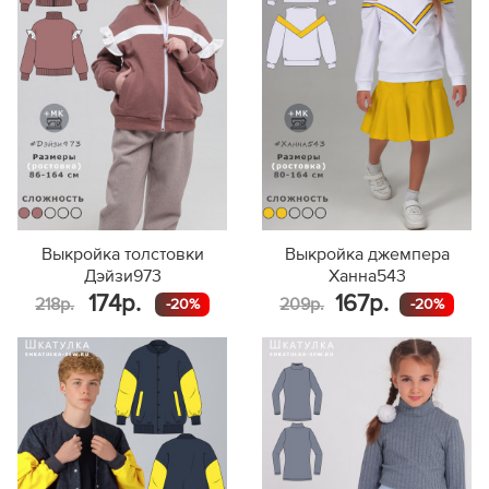
Выкройка толстовки
Выкройка джемпера
Дэйзи973
Ханна543
174р.
167р.
218р.
209р.
-20%
-20%