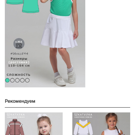
164
70,4
170
72,0
основная ткань при ширине
размер
130 см, см
116
82
122
95
128
100
134
105
140
115
146
125
152
133
158
139
164
167
170
217
Рекомендуем