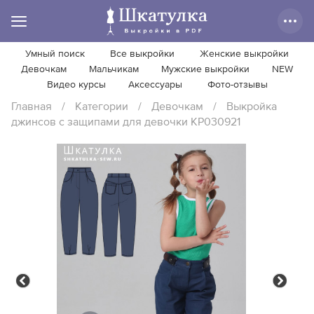
Умный поиск
Все выкройки
Женские выкройки
Девочкам
Мальчикам
Мужские выкройки
NEW
Видео курсы
Аксессуары
Фото-отзывы
Главная
/
Категории
/
Девочкам
/
Выкройка
джинсов с защипами для девочки KP030921
Previous
Next
Previous